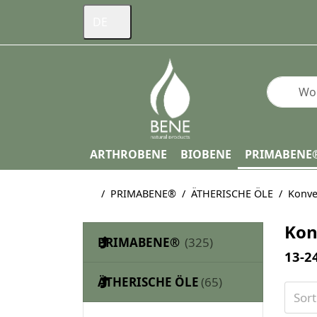
DE
Geben Si
ARTHROBENE
BIOBENE
PRIMABENE
Startseite
PRIMABENE®
ÄTHERISCHE ÖLE
Konve
Kon
PRIMABENE®
Such
13-2
ÄTHERISCHE ÖLE
Sor