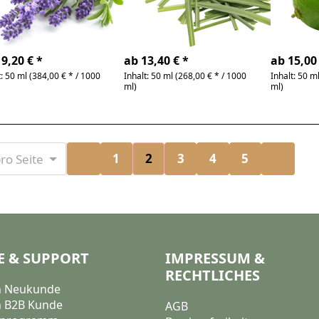
andula angustifolia
Cymbopogon
Citrus au
rzig, blumig
flexuosus |intensiv,
|frisch, 
zitronig, grasig
spritzig, 
-6 Tage
4-6 Tage
4-6 T
9,20 € *
ab 13,40 € *
ab 15,00 
t: 50 ml (384,00 € * / 1000
Inhalt: 50 ml (268,00 € * / 1000
Inhalt: 50 m
ml)
ml)
bnisse pro Seite
1
2
3
4
5
ro Seite
E & SUPPORT
IMPRESSUM &
RECHTLICHES
in Neukunde
n B2B Kunde
AGB