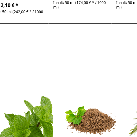
ch, blumig
Inhalt: 50 ml (174,00 € * / 1000
Inhalt: 50 m
2,10 € *
ml)
ml)
t: 50 ml (242,00 € * / 1000
cken Sie
Drücken
Drücken 
TER für
Sie ENTER
ENTER f
mehr
für mehr
mehr
tionen
Optionen
Optione
 Krause
zu Kümmel
Latschenki
Minze
, 100% rein
100% re
earmint)
ätherisches
ätherisch
00% rein
Öl
erisches
Öl
Zu diesem Produkt liegen noch keine Bewertungen vor.
Zu diesem Produkt liegen n
ause Minze
Kümmel ,
Latsc
pearmint) ,
100% rein
100% 
0% rein
ätherisches Öl
äther
herisches Öl
Carum carvi | frisch,
Pinus mu
arttypisch
waldig
iandum sativum |