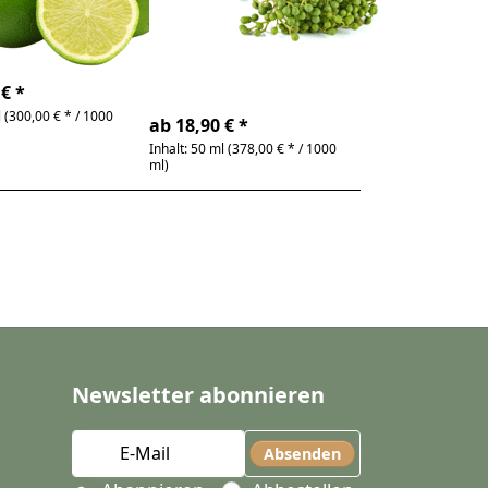
ätherisches Öl
rantifolia
fruchtig,
Litsea Cubeba | frisch,
hell
age
zitronig
€ *
4-6 Tage
l (300,00 € * / 1000
ab 18,90 € *
Inhalt: 50 ml (378,00 € * / 1000
ml)
Newsletter abonnieren
Absenden