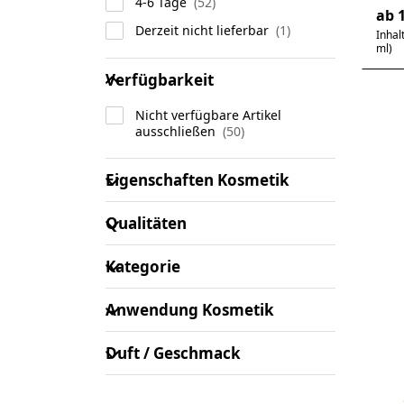
wei
4-6 Tage
ab 1
Derzeit nicht lieferbar
Inhal
ml)
Verfügbarkeit
Verfügbarkeit
Drü
EN
Nicht verfügbare Artikel
ausschließen
Op
zu
Eigenschaften Kosmetik
Eigenschaften Kosmetik
(Sp
, 1
Qualitäten
äth
Qualitäten
Kategorie
Kategorie
Kr
Anwendung Kosmetik
Anwendung Kosmetik
(S
10
Duft / Geschmack
Duft / Geschmack
ät
Cor