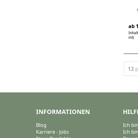
Lav
|wü
4
ab 1
Inhal
ml)
Erge
12
p
INFORMATIONEN
HILF
Blog
Ich b
Karriere - Jobs
Ich bi