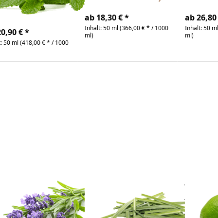
4-6 Tage
4-6 T
ch, krautig
ab 18,30 € *
ab 26,80 
-6 Tage
Inhalt: 50 ml (366,00 € * / 1000
Inhalt: 50 m
0,90 € *
ml)
ml)
t: 50 ml (418,00 € * / 1000
rücken
Drücken
Drücken
e ENTER
Sie ENTER
Sie ENTE
r mehr
für mehr
für mehr
tionen
Optionen
Optione
zu
zu
zu Limett
endel ,
Lemongras
100% rei
0% rein
, 100% rein
ätherisch
erisches
ätherisches
Öl
Öl
Öl
Zu diesem Produkt liegen noch keine Bewertungen vor.
Zu diesem Produkt liegen n
vendel ,
Lemongras ,
Limet
0% rein
100% rein
rein
herisches Öl
ätherisches Öl
äther