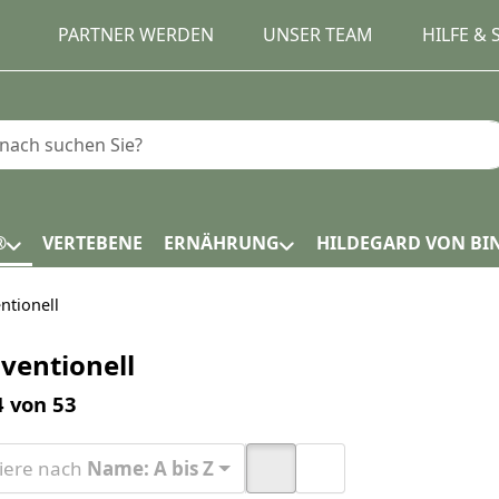
PARTNER WERDEN
UNSER TEAM
HILFE &
e einen Suchbegriff ein. Während Sie tippen, erscheinen
®
VERTEBENE
ERNÄHRUNG
HILDEGARD VON BI
ntionell
ventionell
ergebnisse:
4
von
53
tiere nach
Name: A bis Z