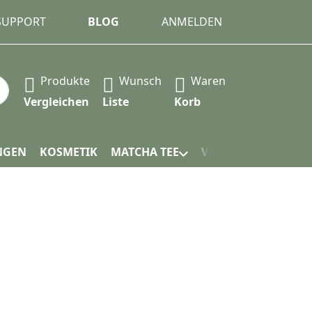
 SUPPORT
BLOG
ANMELDEN
Produkte
Wunsch
Waren
 automatisch erste Ergebnisse. Drücken Sie die Eingabet
Vergleichen
Liste
Korb
NGEN
KOSMETIK
MATCHA TEE
VERPACKUNG