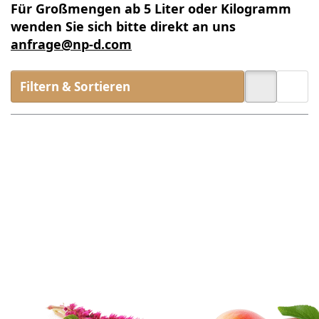
Für Großmengen ab 5 Liter oder Kilogramm
wenden Sie sich bitte direkt an uns
anfrage@np-d.com
Filtern & Sortieren
Drücken
Drücken Sie
Sie ENTER
ENTER für mehr
für mehr
Optionen zu
Optionen
Aprikosenkernöl
zu
Bio
Amaranth
Öl Bio
Zu diesem Produkt liegen noch keine Bewertunge
Zu diesem Produkt 
Amaranth Öl
Aprikosenkernöl
Bio
Bio