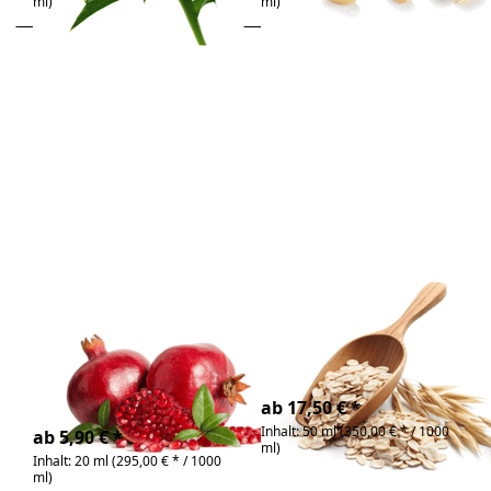
ml)
ml)
Drücken Sie
Drücken
ENTER für mehr
Sie
Optionen zu
ENTER
Granatapfelkernöl
für mehr
Bio
Optionen
zu
Haferöl
Bio
Zu diesem Produkt liegen noch keine Bewertunge
Zu diesem Produkt 
Granatapfelkernöl
Haferöl Bio
Bio
bio | schonende
Extraktion | nussige
bio, kaltgepresst |
Hafernote
Anti-Aging Wunder für
4-6 Tage
die Haut
4-6 Tage
ab 17,50 € *
Inhalt: 50 ml (350,00 € * / 1000
ab 5,90 € *
ml)
Inhalt: 20 ml (295,00 € * / 1000
ml)