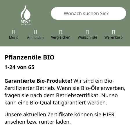
Geben Sie einen Suchbegriff ein. 
Vergleichen
Wunschliste
Warenkorb
Menü
Anmelden
Pflanzenöle BIO
Suchergebnisse:
1-24
von
65
Garantierte Bio-Produkte!
Wir sind ein Bio-
Zertifizierter Betrieb. Wenn sie Bio-Öle erwerben,
fragen sie nach dem Betriebszertifikat. Nur so
kann eine Bio-Qualität garantiert werden.
Unsere aktuellen Zertifikate können sie
HIER
ansehen bzw. runter laden.