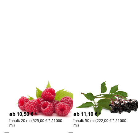
Drücken Sie
Drücken Sie
ENTER für mehr
ENTER für mehr
Optionen zu
Optionen zu
Himbeersamenöl
Holundersamenöl
Bio
Bio
Zu diesem Produkt liegen noch keine Bewertunge
Zu diesem Produkt 
Himbeersamenöl
Holundersamenöl
Bio
Bio
kostbares und
bio & kaltgepresst |
nährstoffreiches Bio-Öl
wertvolles Speiseöl
4-6 Tage
4-6 Tage
ab 10,50 € *
ab 11,10 € *
Inhalt: 20 ml (525,00 € * / 1000
Inhalt: 50 ml (222,00 € * / 1000
ml)
ml)