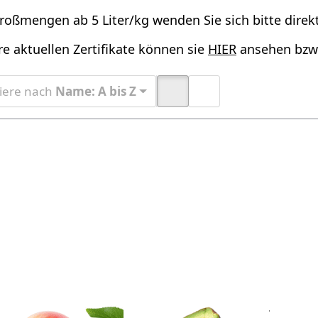
roßmengen ab 5 Liter/kg wenden Sie sich bitte direkt
e aktuellen Zertifikate können sie
HIER
ansehen bzw.
tiere nach
Name: A bis Z
rücken Sie
Drücken
Drücke
ER für mehr
Sie
ENTER f
ptionen zu
ENTER
Option
ikosenkernöl
für mehr
Borretsc
raff.
Optionen
raf
zu
Avocado
Öl raff.
Zu diesem Produkt liegen noch keine Bewertungen vor.
Zu diesem Produkt liegen n
rikosenkernöl
Avocado Öl
Borr