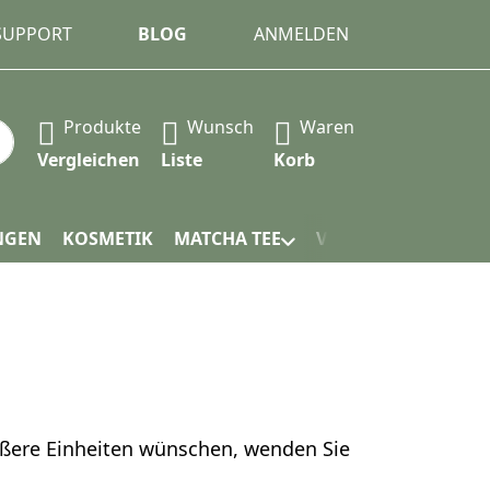
 SUPPORT
BLOG
ANMELDEN
Produkte
Wunsch
Waren
 automatisch erste Ergebnisse. Drücken Sie die Eingabet
Vergleichen
Liste
Korb
NGEN
KOSMETIK
MATCHA TEE
VERPACKUNG
rößere Einheiten wünschen, wenden Sie