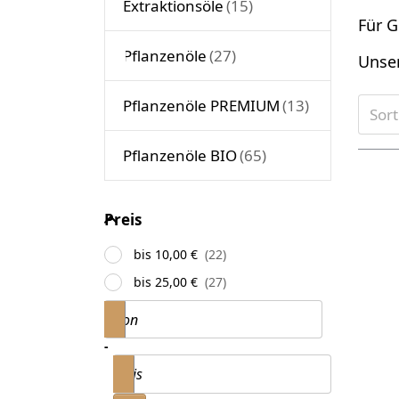
Extraktionsöle
Für G
Pflanzenöle
Unser
Pflanzenöle PREMIUM
Sor
Pflanzenöle BIO
D
Preis
ENT
Preis
O
Apr
bis 10,00 €
bis 25,00 €
Preisspanne
von
-
bis
Ap