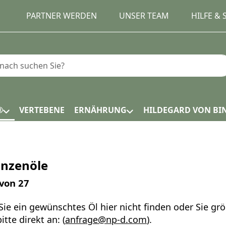
PARTNER WERDEN
UNSER TEAM
HILFE &
e einen Suchbegriff ein. Während Sie tippen, erscheinen
®
VERTEBENE
ERNÄHRUNG
HILDEGARD VON BI
anzenöle
ergebnisse:
von
27
 Sie ein gewünschtes Öl hier nicht finden oder Sie g
itte direkt an: (
anfrage@np-d.com
).