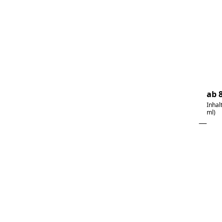
Ma
Ph
kal
scho
4
ab 8
Inhal
ml)
Dr
E
Op
Pfi