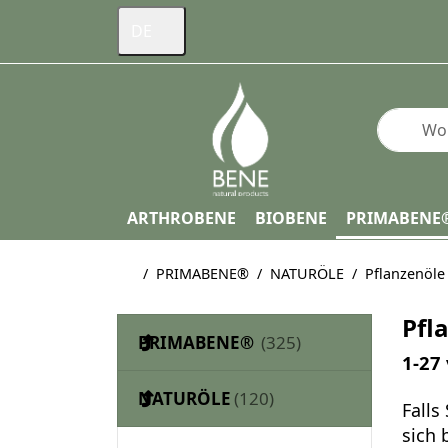
DE
Geben Si
ARTHROBENE
BIOBENE
PRIMABENE
Startseite
PRIMABENE®
NATURÖLE
Pflanzenöle
Pfl
PRIMABENE®
Such
1-27
NATURÖLE
Falls
sich b