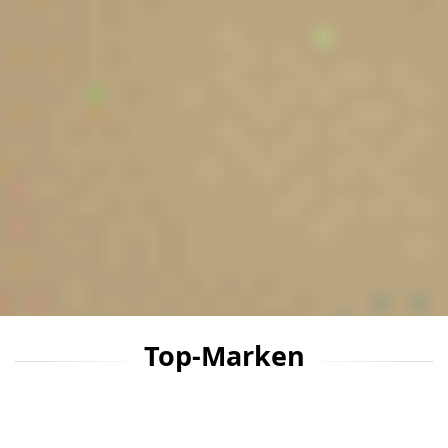
gesundheitlichen Bedürfnis
im Zentrum unseres Handel
Stets im Vordergrund „die K
der Natur“ als Quelle für
Gesundheit, Energie und
Vitalität.
Unsere Philosophie
Top-Marken