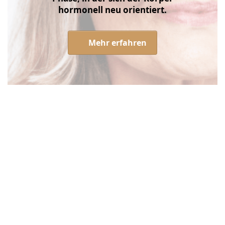
hormonell neu orientiert.
Mehr erfahren
Drücken
Sie
ENTER
für mehr
Optionen
zu
BIOBENE
Vitamin
D
Tropfen
Vegan