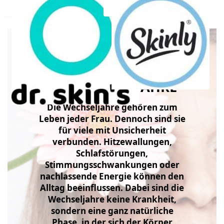
Dr. Skin´s®
Skinly®
NATÜRLICH DURCH
DIE WECHSELJAHRE
Die Wechseljahre gehören zum
Leben jeder Frau. Dennoch sind sie
für viele mit Unsicherheit
verbunden. Hitzewallungen,
Schlafstörungen,
Stimmungsschwankungen oder
nachlassende Energie können den
Alltag beeinflussen. Dabei sind die
Wechseljahre keine Krankheit,
sondern eine ganz natürliche
Phase, in der sich der Körper