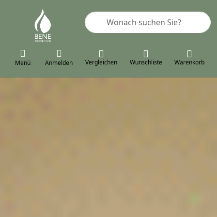
Geben Sie einen Suchbegriff ein. 
Vergleichen
Wunschliste
Warenkorb
Menü
Anmelden
HERZLICH
WILLKOMMEN I
DER WELT VON
BENE
NATURALPRODUC
Seit über 20 Jahren steht bei
der Mensch mit seinen