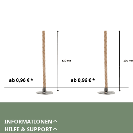
zu Docht
zu Docht
- Stabilo
- Stabilo
10
12
Zu diesem Produkt liegen noch keine Bewertunge
Zu diesem Produkt 
Docht - Stabilo
Docht - Stabilo
10
12
Hochwertige Stabilo-
Hochwertige Stabilo-
Dochte für Kerzen aller
Dochte für Kerzen aller
Art
Art
4-6 Tage
4-6 Tage
ab 0,96 € *
ab 0,96 € *
INFORMATIONEN
HILFE & SUPPORT