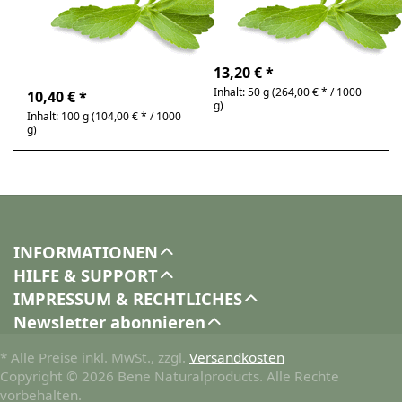
(grün)
Weißes Extraktpulver
aus Steviolglycosiden
grünes Stevia Pulver
aus BIO-Blättern
4-6 Tage
Derzeit nicht lieferbar
13,20 € *
Inhalt: 50 g (264,00 € * / 1000
10,40 € *
g)
Inhalt: 100 g (104,00 € * / 1000
g)
INFORMATIONEN
HILFE & SUPPORT
IMPRESSUM & RECHTLICHES
Newsletter abonnieren
* Alle Preise inkl. MwSt., zzgl.
Versandkosten
Copyright © 2026 Bene Naturalproducts. Alle Rechte
vorbehalten.