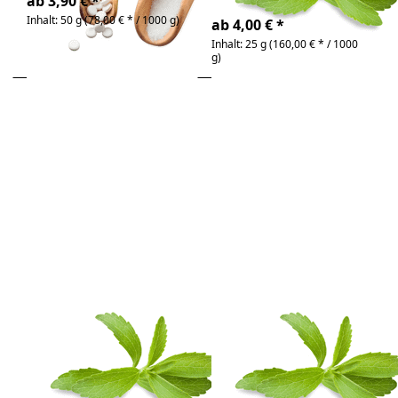
4-6 Tage
ab 3,90 € *
Inhalt: 50 g (78,00 € * / 1000 g)
ab 4,00 € *
Inhalt: 25 g (160,00 € * / 1000
g)
Drücken
Drücken
Sie
Sie
ENTER
ENTER
für mehr
für mehr
Optionen
Optionen
zu Stevia
zu Stevia
Dulce
Fluid
100ml,
Extrakt
ohne
Fl. 50ml
Alkohol
LM, ohne
Alkohol
Zu diesem Produkt liegen noch keine Bewertunge
Zu diesem Produkt 
Stevia Dulce
Stevia Fluid
100ml, ohne
Extrakt Fl. 50ml
Alkohol
LM, ohne
Alkohol
Flüssig-Extrakt aus
Stevia ohne Alkohol
Tafelsüße auf der