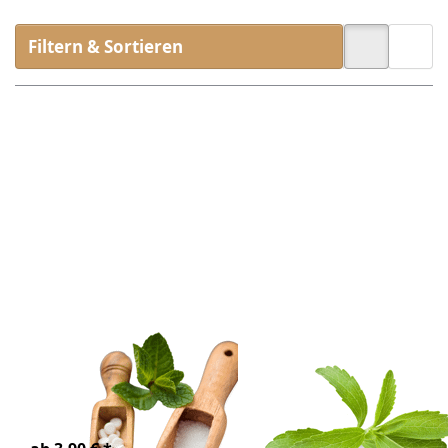
Filtern & Sortieren
Drücken
Drücken
Sie
Sie
ENTER
ENTER
für mehr
für mehr
Optionen
Optionen
zu
zu Stevia
Erythrit
Blätter
Bio
Bio
Zu diesem Produkt liegen noch keine Bewertunge
Zu diesem Produkt 
Erythrit Bio
Stevia Blätter
Bio
Erythrit | natürlicher
Zuckerersatz
Stevia Blätter BIO ganz,
ungeschnitten
4-6 Tage