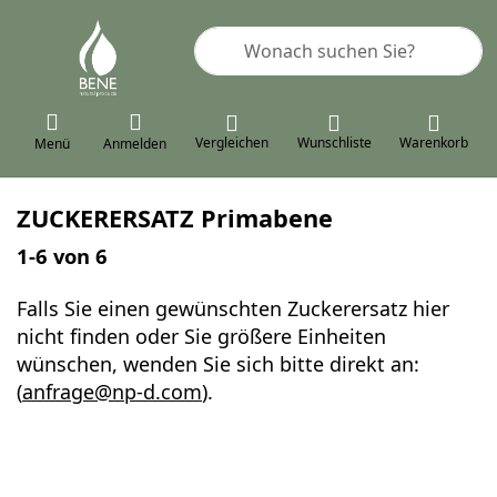
Geben Sie einen Suchbegriff ein. 
Vergleichen
Wunschliste
Warenkorb
Menü
Anmelden
ZUCKERERSATZ Primabene
Suchergebnisse:
1-6
von
6
Falls Sie einen gewünschten Zuckerersatz hier
nicht finden oder Sie größere Einheiten
wünschen, wenden Sie sich bitte direkt an:
(
anfrage@np-d.com
).