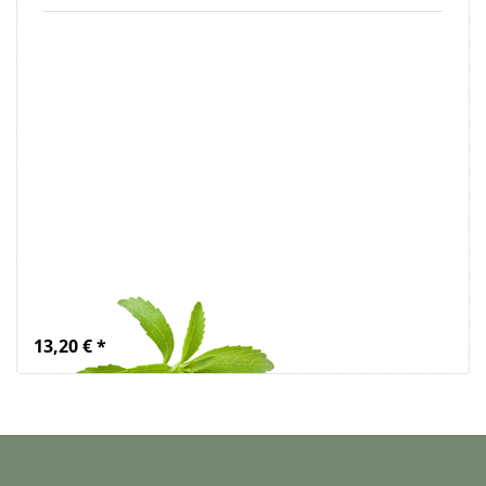
Stevia Steviosid
Extrakt Pulver
LM 50g, weiss
13,20 € *