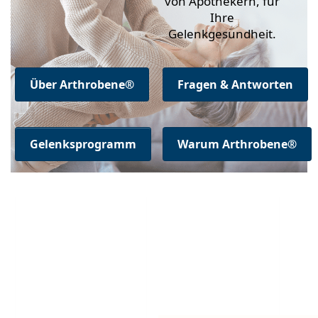
von Apothekern, für
Ihre
Gelenkgesundheit.
Über Arthrobene®
Fragen & Antworten
Gelenksprogramm
Warum Arthrobene®
Drücken Sie
Drücken Sie
ENTER für mehr
ENTER für
Optionen zu
mehr
ARTHROBENE®
Optionen zu
Blau, Gelenkgel
ARTHROBENE
Plus