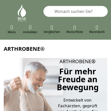
Geben Sie einen Suchbegriff ein. 
Vergleichen
Wunschliste
Warenkorb
Menü
Anmelden
ARTHROBENE®
ARTHROBENE®
Für mehr
Freude an
Bewegung
Entwickelt von
Fachärzten, geprüft