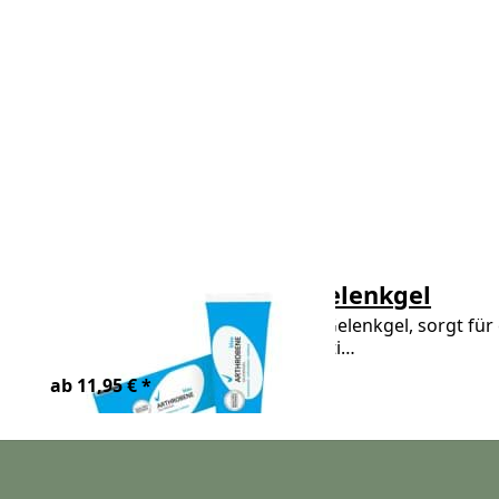
ARTHROBENE® Blau, Gelenkgel
ARTHROBENE® Blau, Kühlendes Gelenkgel, sorgt für 
Die spezielle Formel mit hochwerti…
ab 11,95 € *