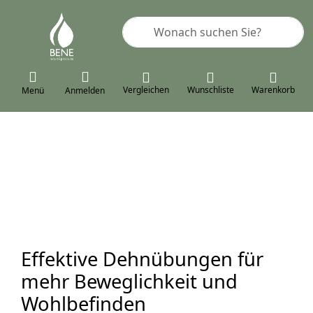
Geben Sie einen Suchbegriff ein. 
Vergleichen
Wunschliste
Warenkorb
Menü
Anmelden
Willkommen zum
Arthrobene®
Gelenksprogramm
Effektive Dehnübungen für
mehr Beweglichkeit und
Für starke Gelenke
Wohlbefinden