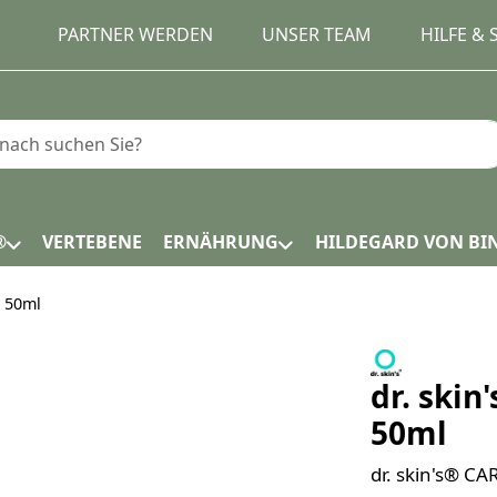
PARTNER WERDEN
UNSER TEAM
HILFE &
e einen Suchbegriff ein. Während Sie tippen, erscheinen
®
VERTEBENE
ERNÄHRUNG
HILDEGARD VON BI
 50ml
dr. ski
50ml
dr. skin's® C