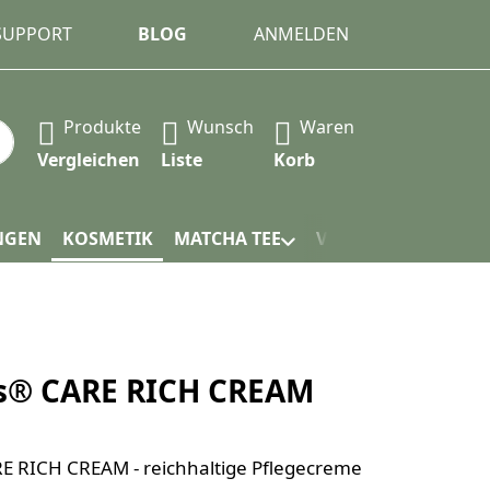
 SUPPORT
BLOG
ANMELDEN
Produkte
Wunsch
Waren
 automatisch erste Ergebnisse. Drücken Sie die Eingabet
Vergleichen
Liste
Korb
NGEN
KOSMETIK
MATCHA TEE
VERPACKUNG
n's® CARE RICH CREAM
ARE RICH CREAM - reichhaltige Pflegecreme