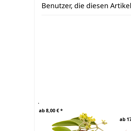
Benutzer, die diesen Artik
Jojoba Öl Bio
Ha
Bio
ab 8,00 € *
ab 17