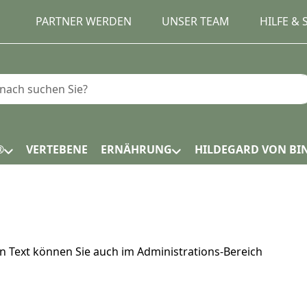
PARTNER WERDEN
UNSER TEAM
HILFE &
e einen Suchbegriff ein. Während Sie tippen, erscheinen
®
VERTEBENE
ERNÄHRUNG
HILDEGARD VON BI
en Text können Sie auch im Administrations-Bereich