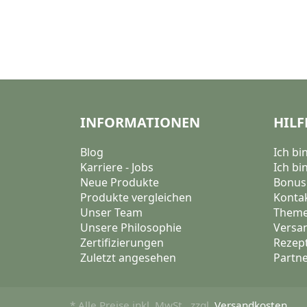
INFORMATIONEN
HILF
Blog
Ich b
Karriere - Jobs
Ich bi
Neue Produkte
Bonu
Produkte vergleichen
Konta
Unser Team
Theme
Unsere Philosophie
Versa
Zertifizierungen
Rezep
Zuletzt angesehen
Partn
* Alle Preise inkl. MwSt., zzgl.
Versandkosten