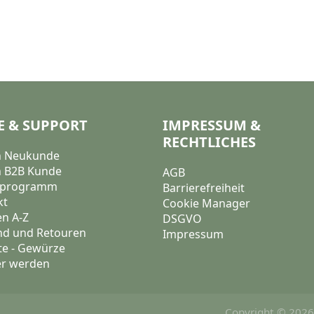
E & SUPPORT
IMPRESSUM &
RECHTLICHES
in Neukunde
n B2B Kunde
AGB
sprogramm
Barrierefreiheit
kt
Cookie Manager
n A-Z
DSGVO
nd und Retouren
Impressum
te - Gewürze
er werden
Copyright © 2026