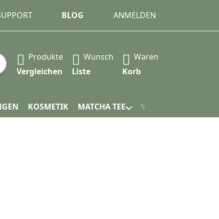
 SUPPORT
BLOG
ANMELDEN
Produkte
Wunsch
Waren
 automatisch erste Ergebnisse. Drücken Sie die Eingabet
Vergleichen
Liste
Korb
NGEN
KOSMETIK
MATCHA TEE
VERPACKUNG