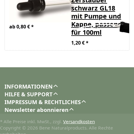
zu
schwarz GL18
Braunglasflasche
mit Pumpe und
Kappe, passend
ab 0,80 € *
für 100ml
1,20 € *
INFORMATIONEN
HILFE & SUPPORT
IMPRESSUM & RECHTLICHES
Newsletter abonnieren
* Alle Preise inkl. MwSt., zzgl.
Versandkosten
Copyright © 2026 Bene Naturalproducts. Alle Rechte
vorbehalten.