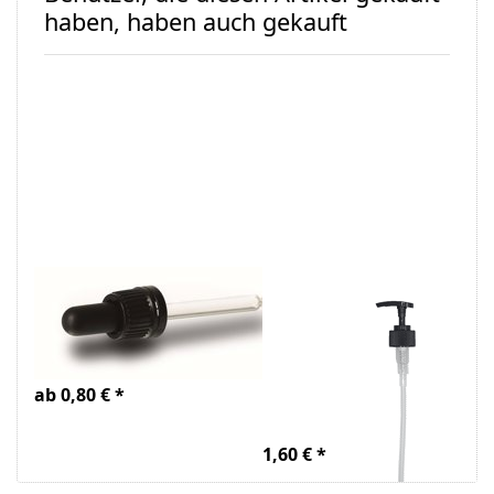
haben, haben auch gekauft
Pipette/Tropfgarnitur
Dispenserpumpe
zu
schwarz für PP
Braunglasflasche
28mm, für 1
Liter
ab 0,80 € *
Glasflasche
1,60 € *