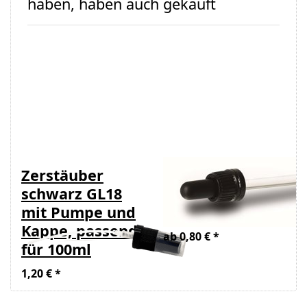
haben, haben auch gekauft
Zerstäuber
Pipette/Tropfgarni
schwarz GL18
zu
mit Pumpe und
Braunglasflasche
Kappe, passend
ab 0,80 € *
für 100ml
1,20 € *