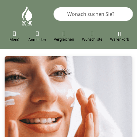
Geben Sie einen Suchbegriff ein. 
Vergleichen
Wunschliste
Warenkorb
Menü
Anmelden