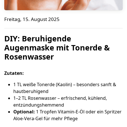
DIY: Beruhigende Augenmaske mit Tonerde & Rosenw
Freitag, 15. August 2025
Bene Naturalproducts
DIY: Beruhigende
Augenmaske mit Tonerde &
Rosenwasser
Zutaten:
1 TL weiße Tonerde (Kaolin) – besonders sanft &
hautberuhigend
1–2 TL Rosenwasser – erfrischend, kühlend,
entzündungshemmend
Optional:
1 Tropfen Vitamin-E-Öl oder ein Spritzer
Aloe-Vera-Gel für mehr Pflege