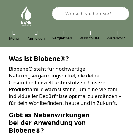
Geben Sie einen Suchbegriff ein. 
Vergleichen
Wunschliste
Warenkorb
Menü
Anmelden
Was ist Biobene
®
?
Biobene
®
steht für hochwertige
Nahrungsergänzungsmittel, die deine
Gesundheit gezielt unterstützen. Unsere
Produktfamilie wächst stetig, um eine Vielzahl
individueller Bedürfnisse optimal zu ergänzen –
für dein Wohlbefinden, heute und in Zukunft.
Gibt es Nebenwirkungen
bei der Anwendung von
Biobene
®
?