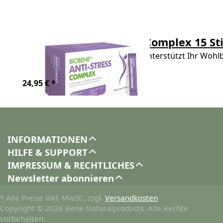
BIOBENE® Anti-Stress Complex 15 St
BIOBENE® Anti-Stress Complex unterstützt Ihr Wohlbe
und Vitamin C+E hi…
24,95 € *
INFORMATIONEN
HILFE & SUPPORT
IMPRESSUM & RECHTLICHES
Newsletter abonnieren
* Alle Preise inkl. MwSt., zzgl.
Versandkosten
Copyright © 2026 Bene Naturalproducts. Alle Rechte
vorbehalten.