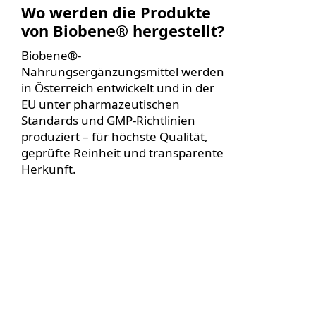
Wo werden die Produkte
von Biobene® hergestellt?
Biobene®-
Nahrungsergänzungsmittel werden
in Österreich entwickelt und in der
EU unter pharmazeutischen
Standards und GMP-Richtlinien
produziert – für höchste Qualität,
geprüfte Reinheit und transparente
Herkunft.
Drücken
Sie ENTER
für mehr
Optionen
zu
BIOBENE®
Anti-Stress
Complex
15 Sticks