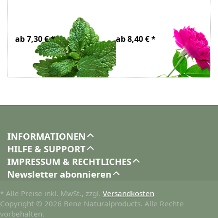
Melissenwasser
Rosenwasser
Bio
Bio
ab 7,30 € *
ab 8,40 € *
INFORMATIONEN
HILFE & SUPPORT
IMPRESSUM & RECHTLICHES
Newsletter abonnieren
* Alle Preise inkl. MwSt., zzgl.
Versandkosten
Copyright © 2026 Bene Naturalproducts. Alle Rechte
vorbehalten.