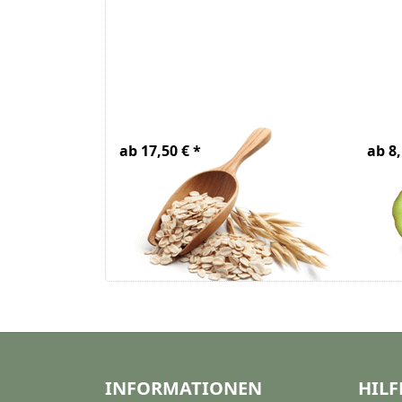
Haferöl Bio
Avo
ab 17,50 € *
ab 8,
INFORMATIONEN
HILF