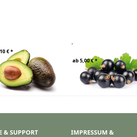
cado Öl Bio
Johannisbeersam
Bio
10 € *
ab 5,00 € *
E & SUPPORT
IMPRESSUM &