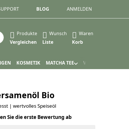
 SUPPORT
BLOG
ANMELDEN
Produkte
Wunsch
Waren
 automatisch erste Ergebnisse. Drücken Sie die Eingabet
Vergleichen
Liste
Korb
NGEN
KOSMETIK
MATCHA TEE
VERPACKUNG
rsamenöl Bio
esst | wertvolles Speiseöl
en Sie die erste Bewertung ab