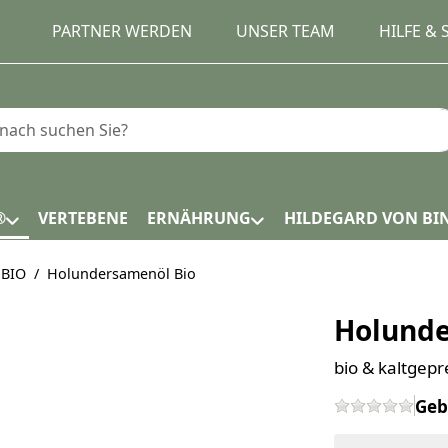
PARTNER WERDEN
UNSER TEAM
HILFE &
e einen Suchbegriff ein. Während Sie tippen, erscheinen
®
VERTEBENE
ERNÄHRUNG
HILDEGARD VON BI
 BIO
Holundersamenöl Bio
Holunde
bio & kaltgepr
Geb