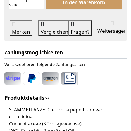
In den Warenkorb
Stück
Weitersagen
Merken
Vergleichen
Fragen?
Zahlungsmöglichkeiten
Wir akzeptieren folgende Zahlungsarten
Produktdetails
STAMMPFLANZE:
Cucurbita pepo L. convar.
citrullinina
Cucurbitaceae (Kürbisgewächse)
INCI:
Cucurbita Pepo Seed Oil