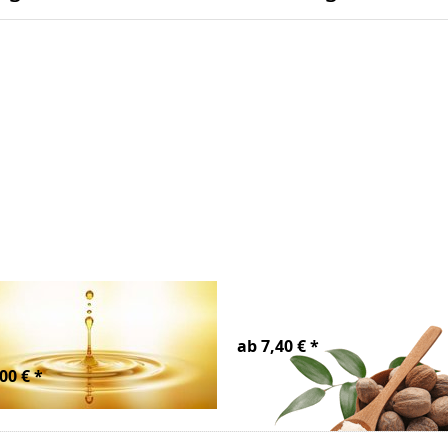
cerin Bio
Sheabutter Bio ra
nnenblumenbasis
ab 7,40 € *
00 € *