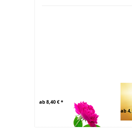
Rosenwasser Bio
Gly
So
ab 8,40 € *
ab 4,