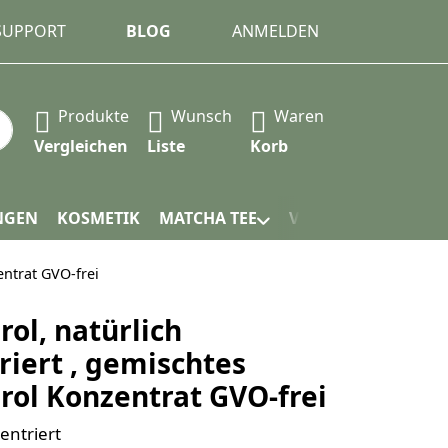
 SUPPORT
BLOG
ANMELDEN
Produkte
Wunsch
Waren
 automatisch erste Ergebnisse. Drücken Sie die Eingabet
Vergleichen
Liste
Korb
NGEN
KOSMETIK
MATCHA TEE
VERPACKUNG
entrat GVO-frei
ol, natürlich
riert , gemischtes
rol Konzentrat GVO-frei
entriert