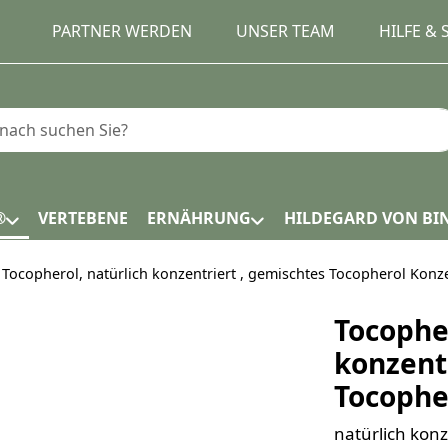
PARTNER WERDEN
UNSER TEAM
HILFE &
e einen Suchbegriff ein. Während Sie tippen, erscheinen
®
VERTEBENE
ERNÄHRUNG
HILDEGARD VON BI
Tocopherol, natürlich konzentriert , gemischtes Tocopherol Konz
Tocopher
konzent
Tocophe
natürlich konz