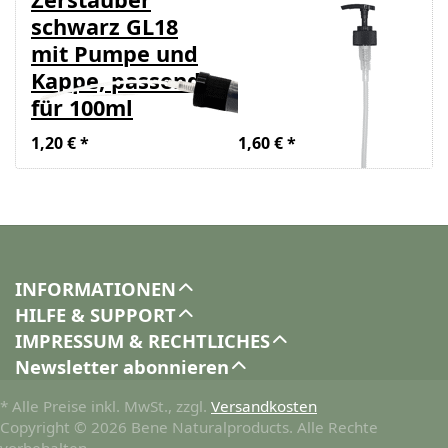
schwarz GL18
schwarz für PP
mit Pumpe und
28mm, für 1
Kappe, passend
Liter
für 100ml
Glasflasche
1,20 € *
1,60 € *
INFORMATIONEN
HILFE & SUPPORT
IMPRESSUM & RECHTLICHES
Newsletter abonnieren
* Alle Preise inkl. MwSt., zzgl.
Versandkosten
Copyright © 2026 Bene Naturalproducts. Alle Rechte
vorbehalten.