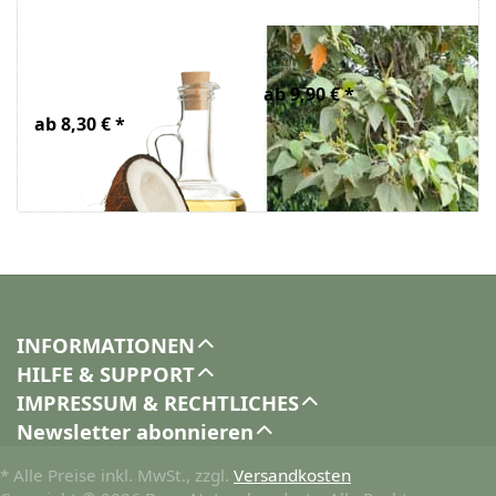
MCT Öl Bio auf
Drachenblut
Kokosbasis
ab 9,90 € *
ab 8,30 € *
INFORMATIONEN
HILFE & SUPPORT
IMPRESSUM & RECHTLICHES
Newsletter abonnieren
* Alle Preise inkl. MwSt., zzgl.
Versandkosten