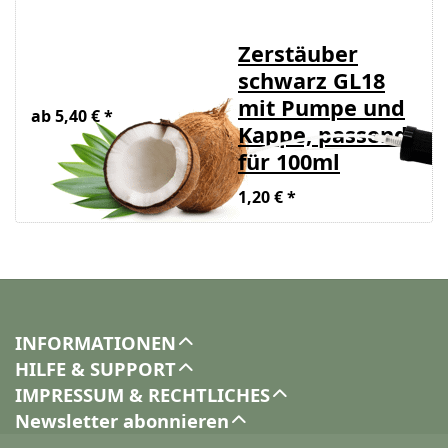
Kokosöl raff.
Zerstäuber
Bio
schwarz GL18
mit Pumpe und
ab 5,40 € *
Kappe, passend
für 100ml
1,20 € *
INFORMATIONEN
HILFE & SUPPORT
IMPRESSUM & RECHTLICHES
Newsletter abonnieren