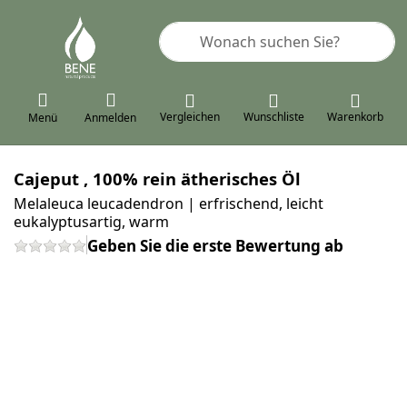
Geben Sie einen Suchbegriff ein. 
Vergleichen
Wunschliste
Warenkorb
Menü
Anmelden
Cajeput , 100% rein ätherisches Öl
Melaleuca leucadendron | erfrischend, leicht
eukalyptusartig, warm
Geben Sie die erste Bewertung ab