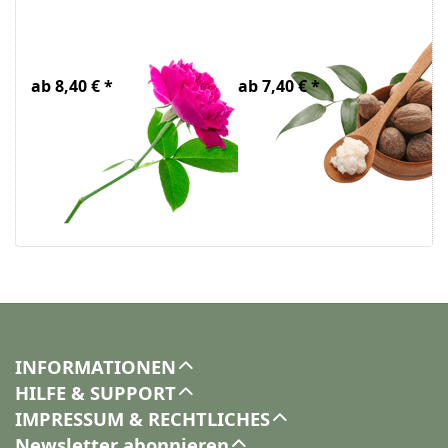
Rosenwasser
Sheabutter Bio
Bio
raff
ab 8,40 € *
ab 7,40 € *
INFORMATIONEN
HILFE & SUPPORT
IMPRESSUM & RECHTLICHES
Newsletter abonnieren