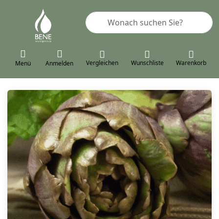
Geben Sie einen Suchbegriff ein. 
Vergleichen
Wunschliste
Warenkorb
Menü
Anmelden