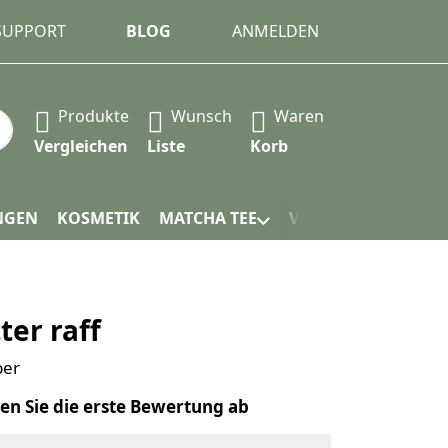
 SUPPORT
BLOG
ANMELDEN
Produkte
Wunsch
Waren
 automatisch erste Ergebnisse. Drücken Sie die Eingabet
Vergleichen
Liste
Korb
NGEN
KOSMETIK
MATCHA TEE
VERPACKUNG
ter raff
ber
en Sie die erste Bewertung ab