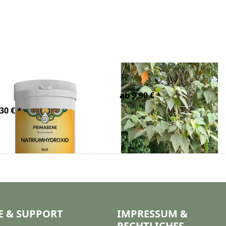
triumhydroxid,
Drachenblut
natron, perlform
ab 9,90 € *
30 € *
E & SUPPORT
IMPRESSUM &
RECHTLICHES