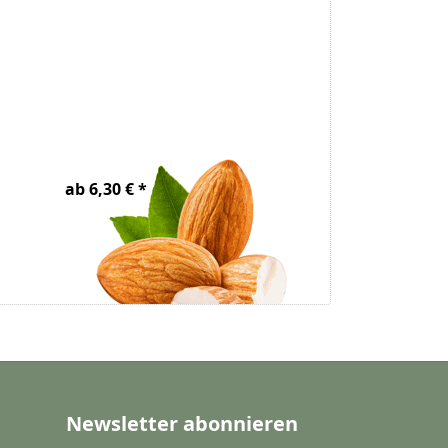
Mandelöl Bio
Mangobut
ab 6,30 € *
ab 6,50 € *
Newsletter abonnieren