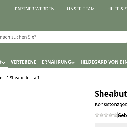
PARTNER WERDEN
UNSER TEAM
HILFE &
e einen Suchbegriff ein. Während Sie tippen, erscheinen
®
VERTEBENE
ERNÄHRUNG
HILDEGARD VON BI
er
Sheabutter raff
Sheabut
Konsistenzge
Geb