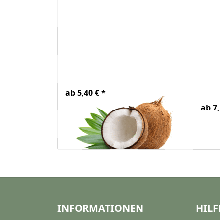
Kokosöl raff. Bio
Na
Ätz
ab 5,40 € *
ab 7,
INFORMATIONEN
HILF