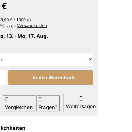
 €
35,60 € / 1000 g)
%), zzgl.
Versandkosten
o, 13.
-
Mo, 17. Aug.
Sheabutter raff zu ab 8,90 €, Menge 1.
In den Warenkorb
Weitersagen
Vergleichen
Fragen?
lichkeiten