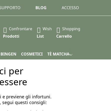
 SUPPORTO
BLOG
ACCESSO
Confrontare
Wish
Shopping
amente durante la digitazione. Premere il tasto Invio per r
Prodotti
List
Carrello
 BINGEN
COSMETICI
TÈ MATCHA
CONFEZIONE
ci per
nessere
 e previene gli infortuni.
 segui questi consigli: