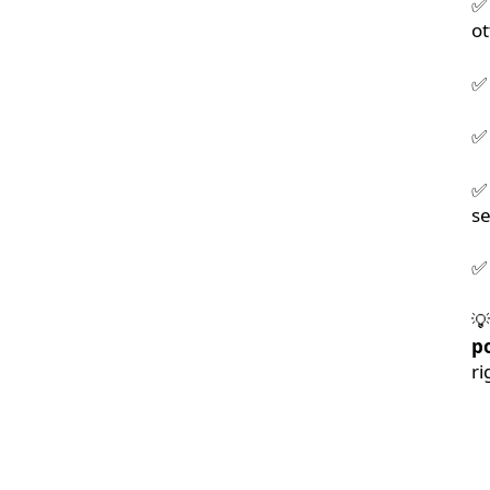
✅ 
Arthrobene®.
ot
✅ 
Per articolazioni forti
✅ 
✅ 
se
✅ 

p
ri