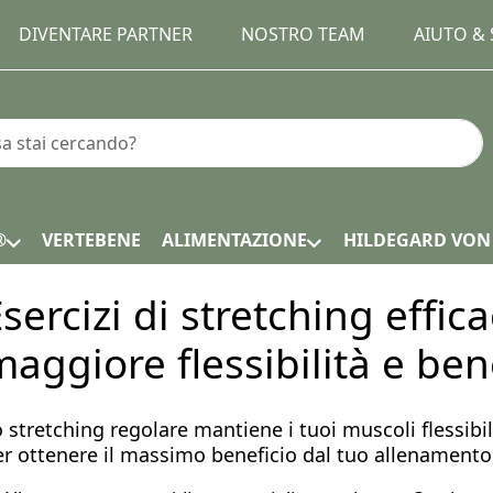
DIVENTARE PARTNER
NOSTRO TEAM
AIUTO &
un termine di ricerca. I primi risultati appaiono automatic
®
VERTEBENE
ALIMENTAZIONE
HILDEGARD VON
sercizi di stretching effica
maggiore flessibilità e be
 stretching regolare mantiene i tuoi muscoli flessibili
r ottenere il massimo beneficio dal tuo allenamento,