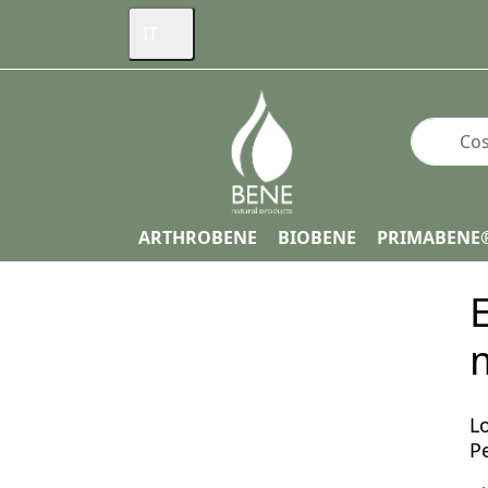
IT
Inserire 
ARTHROBENE
BIOBENE
PRIMABENE
Benvenuti al
E
programma
per le
Lo
Pe
articolazioni