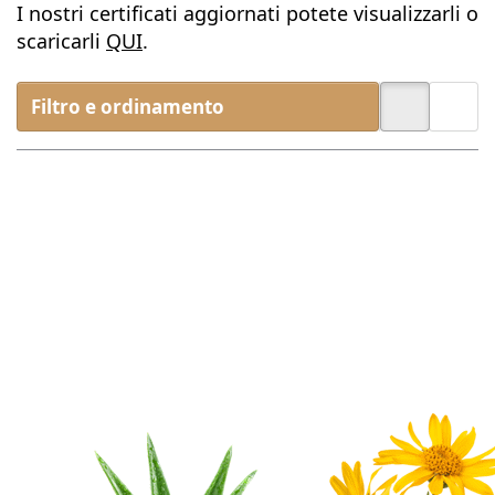
I nostri certificati aggiornati potete visualizzarli o
scaricarli
QUI
.
Filtro e ordinamento
Premere
Premere
ENTER per
ENTER per
visualizzare
visualizzare
altre
altre
opzioni su
opzioni su
Aloe Vera
Arnika Öl
Öl
Non ci sono ancora recensioni per questo prodot
Non ci sono ancora
Aloe Vera Öl
Arnika Öl
Extraktionsöl auf Basis
Extraktionsöl auf Basis
Nicht-Gen-
Olivenöl | wohltuend