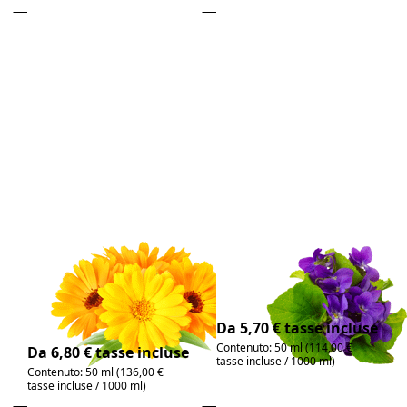
Premere ENTER
Premere
per visualizzare
ENTER per
altre opzioni su
visualizzare
Ringelblumenöl
altre
Bio
opzioni su
Veilchenöl
Non ci sono ancora recensioni per questo prodot
Non ci sono ancora
Ringelblumenöl
Veilchenöl
Bio
Wertvolles
Extraktionsöl auf Basis
Bio-Extraktionsöl auf
Olivenöl
Basis Sojaöl
4-6 giorni
4-6 giorni
Da 5,70 € tasse incluse
Contenuto: 50 ml (114,00 €
Da 6,80 € tasse incluse
tasse incluse / 1000 ml)
Contenuto: 50 ml (136,00 €
tasse incluse / 1000 ml)