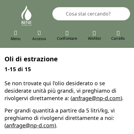
Inserire un termine di ricerca. I pr
Confrontare
Wishlist
Carrello
Menu
Accesso
Oli di estrazione
Risultati della ricerca:
1-15
di
15
Se non trovate qui l’olio desiderato o se
desiderate unità più grandi, vi preghiamo di
rivolgervi direttamente a: (
anfrage@np-d.com
).
Per grandi quantità a partire da 5 litri/kg, vi
preghiamo di rivolgervi direttamente a noi:
(
anfrage@np-d.com
).