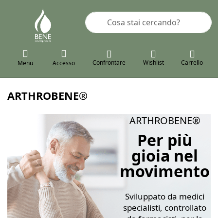
Inserire un termine di ricerca. I pr
Confrontare
Wishlist
Carrello
Menu
Accesso
ARTHROBENE®
ARTHROBENE®
Per più
gioia nel
movimento
Sviluppato da medici
specialisti, controllato