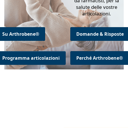
da farmacisti, per la
salute delle vostre
articolazioni.
Su Arthrobene®
Domande & Risposte
Programma articolazioni
Perché Arthrobene®
Premere ENTER
Premere
per visualizzare
ENTER per
altre opzioni su
visualizzare
ARTHROBENE®
altre opzioni
Blau, Gelenkgel
su
ARTHROBENE
Plus