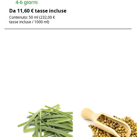
4-6 giorni
Da 11,60 € tasse incluse
Contenuto: 50 ml (232,00 €
tasse incluse / 1000 ml)
Premere
Premere
ENTER per
ENTER per
visualizzare
visualizzare
altre
altre
opzioni su
opzioni su
Citronella -
Coriandolo,
Citronella,
olio
olio
essenziale
essenziale
puro al
100% puro
100%
Non ci sono ancora recensioni per questo prodot
Non ci sono ancora
Citronella -
Coriandolo, olio
Citronella, olio
essenziale puro
essenziale 100%
al 100%
puro
Coriandrum sativum |
agrumato, fresco
Cymbopogon