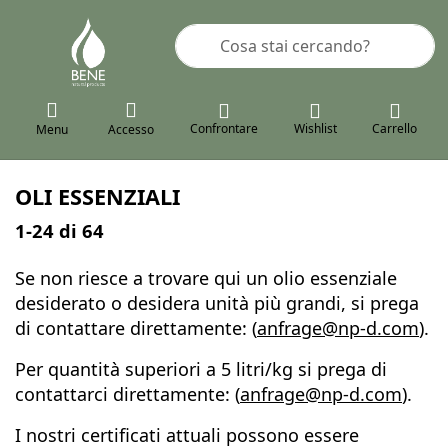
Inserire un termine di ricerca. I pr
Confrontare
Wishlist
Carrello
Menu
Accesso
OLI ESSENZIALI
Risultati della ricerca:
1-24
di
64
Se non riesce a trovare qui un olio essenziale
desiderato o desidera unità più grandi, si prega
di contattare direttamente: (
anfrage@np-d.com
).
Per quantità superiori a 5 litri/kg si prega di
contattarci direttamente: (
anfrage@np-d.com
).
I nostri certificati attuali possono essere