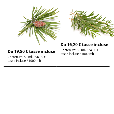
Ago di abete
Albero del tè,
rosso, olio
olio essenziale
essenziale 100%
100% puro
puro
Melaleuca alternifolia |
erbaceo, fresco, aspro
Abies sibirica | fresco,
boschivo, balsamico
4-6 giorni
4-6 giorni
Da 16,20 € tasse incluse
Contenuto: 50 ml (324,00 €
Da 19,80 € tasse incluse
tasse incluse / 1000 ml)
Contenuto: 50 ml (396,00 €
tasse incluse / 1000 ml)
Premere
Premere
ENTER per
ENTER per
visualizzare
visualizzare
altre
altre
opzioni su
opzioni su
Amyris,
Arancia
olio
rossa, olio
essenziale
essenziale
100% puro
puro al
100%