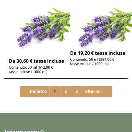
Lavanda di
Lavanda, olio
spigo/spicata,
essenziale 100%
olio essenziale
puro
puro al 100%
Lavandula angustifolia
| speziato, floreale
Lavandula latifolia |
floreale, speziato,
4-6 giorni
leggermente dolce
4-6 giorni
Da 19,20 € tasse incluse
Contenuto: 50 ml (384,00 €
Da 30,60 € tasse incluse
tasse incluse / 1000 ml)
Contenuto: 50 ml (612,00 €
tasse incluse / 1000 ml)
Indietro
1
2
3
Ulteriori
Informazioni