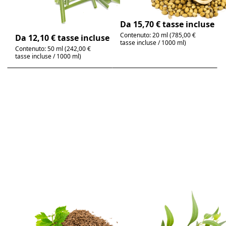
winterianus | fresco,
4-6 giorni
limonato
4-6 giorni
Da 15,70 € tasse incluse
Contenuto: 20 ml (785,00 €
Da 12,10 € tasse incluse
tasse incluse / 1000 ml)
Contenuto: 50 ml (242,00 €
tasse incluse / 1000 ml)
Premere
Premere
ENTER per
ENTER per
visualizzare
visualizzare
altre
altre
opzioni su
opzioni su
Cumino,
Eucalipto,
olio
olio
essenziale
essenziale
100% puro
100% puro
Non ci sono ancora recensioni per questo prodot
Non ci sono ancora
Cumino, olio
Eucalipto, olio
essenziale 100%
essenziale 100%
puro
puro