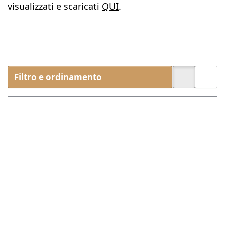
visualizzati e scaricati
QUI
.
Filtro e ordinamento
Premere
Premere
ENTER per
ENTER per
visualizzare
visualizzare
altre
altre
opzioni su
opzioni su
Abete
Aghi di
nobile, olio
pino, olio
essenziale
essenziale
100% puro
100% puro
Non ci sono ancora recensioni per questo prodot
Non ci sono ancora