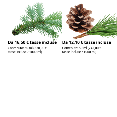
Abete nobile,
Aghi di pino,
olio essenziale
olio essenziale
100% puro
100% puro
Abies alba | fresco,
Pinus silvestris |
speziato, boschivo
fresco, boschivo
4-6 giorni
4-6 giorni
Da 16,50 € tasse incluse
Da 12,10 € tasse incluse
Contenuto: 50 ml (330,00 €
Contenuto: 50 ml (242,00 €
tasse incluse / 1000 ml)
tasse incluse / 1000 ml)
Premere
Premere
ENTER per
ENTER per
visualizzare
visualizzare
altre
altre
opzioni su
opzioni su
Ago di
Albero del
abete
tè, olio
rosso, olio
essenziale
essenziale
100% puro
100% puro
Non ci sono ancora recensioni per questo prodot
Non ci sono ancora