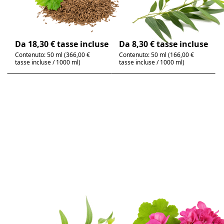
Carum carvi | fresco,
Eucalyptus globulus |
tipico della specie
fresco, canforaceo
4-6 giorni
4-6 giorni
Da 18,30 € tasse incluse
Da 8,30 € tasse incluse
Contenuto: 50 ml (366,00 €
Contenuto: 50 ml (166,00 €
tasse incluse / 1000 ml)
tasse incluse / 1000 ml)
Premere
Premere
ENTER per
ENTER per
visualizzare
visualizzare
altre
altre
opzioni su
opzioni su
Eucalyptus-
Geranio,
Citriodora,
olio
olio
essenziale
essenziale
100% puro
100% puro
Non ci sono ancora recensioni per questo prodot
Non ci sono ancora
Eucalyptus-
Geranio, olio
Citriodora, olio
essenziale 100%
essenziale 100%
puro