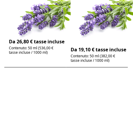
olio essenziale
biologica greca,
100% puro
olio essenziale
100% puro
Lavandula angustifolia
|speziato, floreale
Lavandula angustifolia
| speziato, floreale
4-6 giorni
4-6 giorni
Da 26,80 € tasse incluse
Contenuto: 50 ml (536,00 €
Da 19,10 € tasse incluse
tasse incluse / 1000 ml)
Contenuto: 50 ml (382,00 €
tasse incluse / 1000 ml)
Premere
Premere
ENTER per
ENTER per
visualizzare
visualizzare
altre opzioni
altre
su Lavanda di
opzioni su
spigo/spicata,
Lavanda,
olio
olio
essenziale
essenziale
puro al 100%
100% puro
Non ci sono ancora recensioni per questo prodot
Non ci sono ancora