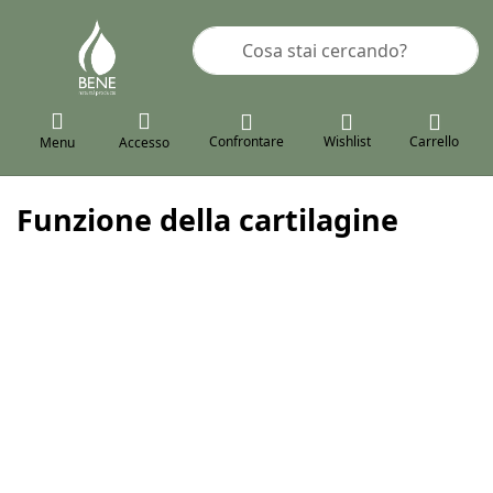
Inserire un termine di ricerca. I pr
Confrontare
Wishlist
Carrello
Menu
Accesso
Funzione della cartilagine