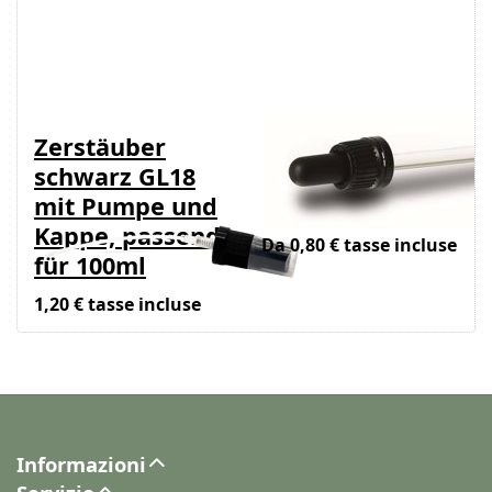
Zerstäuber
Pipette/Tropfgarni
schwarz GL18
zu
mit Pumpe und
Braunglasflasche
Kappe, passend
Da 0,80 € tasse incluse
für 100ml
1,20 € tasse incluse
Informazioni