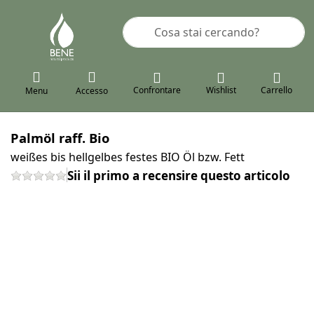
Inserire un termine di ricerca. I pr
Confrontare
Wishlist
Carrello
Menu
Accesso
Palmöl raff. Bio
weißes bis hellgelbes festes BIO Öl bzw. Fett
Sii il primo a recensire questo articolo