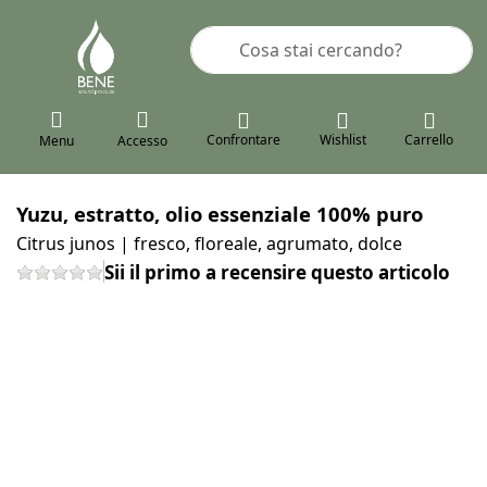
Inserire un termine di ricerca. I pr
Confrontare
Wishlist
Carrello
Menu
Accesso
Yuzu, estratto, olio essenziale 100% puro
Citrus junos | fresco, floreale, agrumato, dolce
Sii il primo a recensire questo articolo