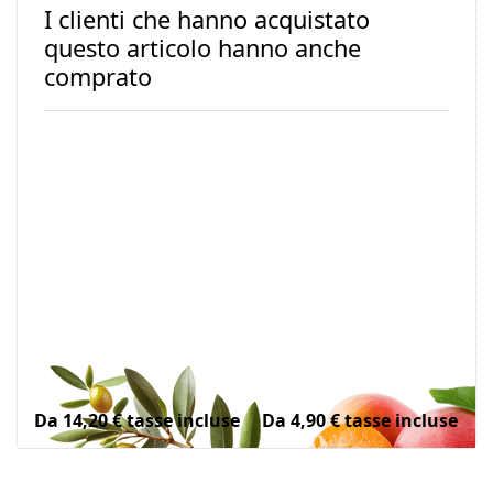
I clienti che hanno acquistato
questo articolo hanno anche
comprato
Squalan raff. ,
Aprikosenkernöl
Olivenbasis
raff.
Da 14,20 € tasse incluse
Da 4,90 € tasse incluse