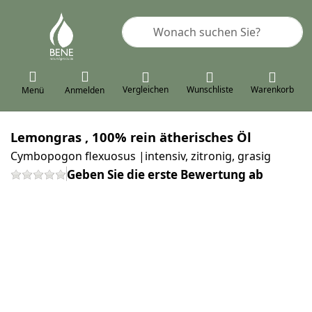
Geben Sie einen Suchbegriff ein. 
Vergleichen
Wunschliste
Warenkorb
Menü
Anmelden
Lemongras , 100% rein ätherisches Öl
Cymbopogon flexuosus |intensiv, zitronig, grasig
Geben Sie die erste Bewertung ab