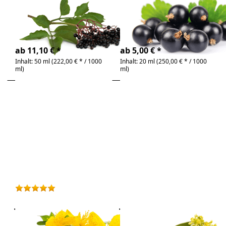
bio & kaltgepresst |
bio | Reich an Gamma-
wertvolles Speiseöl
Linolensäure
4-6 Tage
4-6 Tage
ab 11,10 € *
ab 5,00 € *
Inhalt: 50 ml (222,00 € * / 1000
Inhalt: 20 ml (250,00 € * / 1000
ml)
ml)
Drücken Sie
Drücken
ENTER für mehr
Sie
Optionen zu
ENTER
Johanniskrautöl
für mehr
Bio
Optionen
zu Jojoba
Öl
Bewertung: 5 von 5 Sternen. 1 Bewertung.
Zu diesem Produkt 
Johanniskrautöl
Jojoba Öl
Bio
flüssiges Jojobawachs