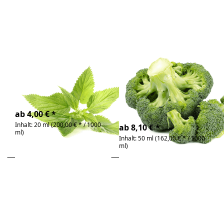
Zu diesem Produkt liegen noch keine Bewertunge
Zu diesem Produkt 
Brennnesselöl
Brokkolisamenöl
Bio
Wertvolles
Extraktionsöl auf Basis
bio & kaltgepresst |
Olivenöl
ideal für die Kosmetik
4-6 Tage
4-6 Tage
ab 4,00 € *
Inhalt: 20 ml (200,00 € * / 1000
ab 8,10 € *
ml)
Inhalt: 50 ml (162,00 € * / 1000
ml)
Drücken
Drücken
Sie ENTER
Sie
für mehr
ENTER
Optionen
für mehr
zu Buritiöl
Optionen
unraffiniert
zu Cacay
Öl Bio