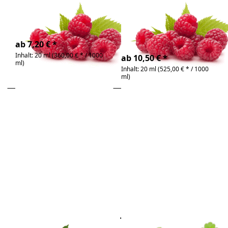
Bio
kaltgepresstes und
nährstoffreiches Öl
kostbares und
nährstoffreiches Bio-Öl
4-6 Tage
4-6 Tage
ab 7,20 € *
Inhalt: 20 ml (360,00 € * / 1000
ab 10,50 € *
ml)
Inhalt: 20 ml (525,00 € * / 1000
ml)
Drücken Sie
Drücken Sie ENTER
ENTER für mehr
für mehr Optionen zu
Optionen zu
Johannisbeersamenöl
Holundersamenöl
Bio
Bio
Zu diesem Produkt liegen noch keine Bewertunge
Zu diesem Produkt 
Holundersamenöl
Johannisbeersame
Bio
Bio