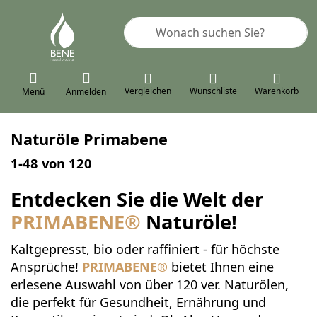
Geben Sie einen Suchbegriff ein. 
Vergleichen
Wunschliste
Warenkorb
Menü
Anmelden
Naturöle Primabene
Suchergebnisse:
1-48
von
120
Entdecken Sie die Welt der
PRIMABENE
®
Naturöle!
Kaltgepresst, bio oder raffiniert - für höchste
Ansprüche!
PRIMABENE
®
bietet Ihnen eine
erlesene Auswahl von über 120 ver. Naturölen,
die perfekt für Gesundheit, Ernährung und