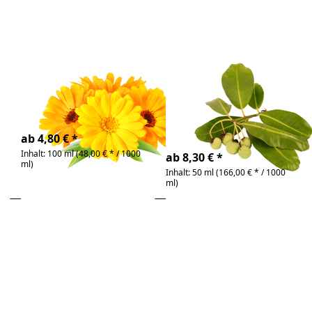
Zu diesem Produkt liegen noch keine Bewertunge
Zu diesem Produkt 
Calendula Öl
Calophyllumöl
Bio
Extraktionsöl auf Basis
Sojaöl
entzündungshemmendes
Pflegeöl für die Haut
4-6 Tage
4-6 Tage
ab 4,80 € *
Inhalt: 100 ml (48,00 € * / 1000
ab 8,30 € *
ml)
Inhalt: 50 ml (166,00 € * / 1000
ml)
Drücken Sie
Drücken Sie
ENTER für
ENTER für mehr
mehr
Optionen zu
Optionen zu
Cranberrysamenöl
Chiasamenöl
Bio
Bio