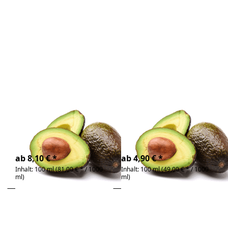
Sie
Sie
ENTER
ENTER
für mehr
für mehr
Optionen
Optionen
zu
zu
Avocado
Avocado
Öl Bio
Öl raff.
Zu diesem Produkt liegen noch keine Bewertunge
Zu diesem Produkt 
Avocado Öl Bio
Avocado Öl raff.
kaltgepresst | reich an
kaltgepresst &
Vitaminen
raffiniert | reich an
Vitaminen
4-6 Tage
4-6 Tage
ab 8,10 € *
ab 4,90 € *
Inhalt: 100 ml (81,00 € * / 1000
Inhalt: 100 ml (49,00 € * / 1000
ml)
ml)
Drücken
Drücken
Sie ENTER
Sie ENTER
für mehr
für mehr