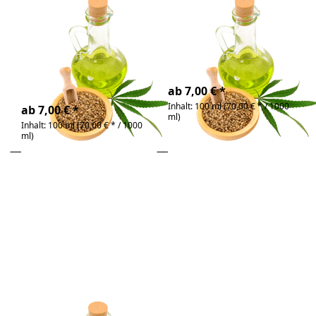
Hanföl
Hanföl raff.
PREMIUM Bio
kaltgepresst und
raffiniert | beliebtes
bio, kaltgepresst,100%
Speiseöl
Made in Austria
4-6 Tage
4-6 Tage
ab 7,00 € *
Inhalt: 100 ml (70,00 € * / 1000
ab 7,00 € *
ml)
Inhalt: 100 ml (70,00 € * / 1000
ml)
Drücken
Drücken Sie
Sie
ENTER für
ENTER
mehr
für mehr
Optionen
Optionen
zu
zu Hanföl
Haselnussöl
unraff
Bio
geröstet
Zu diesem Produkt liegen noch keine Bewertunge
Zu diesem Produkt 