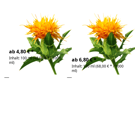
Zu diesem Produkt liegen noch keine Bewertunge
Zu diesem Produkt 
Distelöl Bio
Distelöl
PREMIUM Bio
BIO-Öl mit hohem
Linolsäuregehalt
100% Made in Austria |
hoher Linolsäuregehalt
4-6 Tage
4-6 Tage
ab 4,80 € *
Inhalt: 100 ml (48,00 € * / 1000
ab 6,80 € *
ml)
Inhalt: 100 ml (68,00 € * / 1000
ml)
Drücken
Drücken Sie
Sie ENTER
ENTER für mehr
für mehr
Optionen zu
Optionen
Granatapfelkernöl
zu
Bio
Erdnussöl
Bio