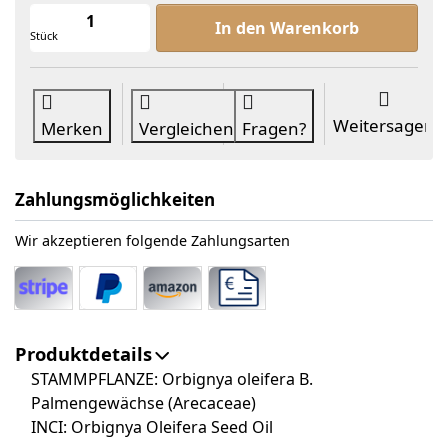
Babassuöl raff. Bio zu ab 6,70 €, Me
In den Warenkorb
Stück
Weitersagen
Merken
Vergleichen
Fragen?
Zahlungsmöglichkeiten
Wir akzeptieren folgende Zahlungsarten
Produktdetails
STAMMPFLANZE: Orbignya oleifera B.
Palmengewächse (Arecaceae)
INCI: Orbignya Oleifera Seed Oil