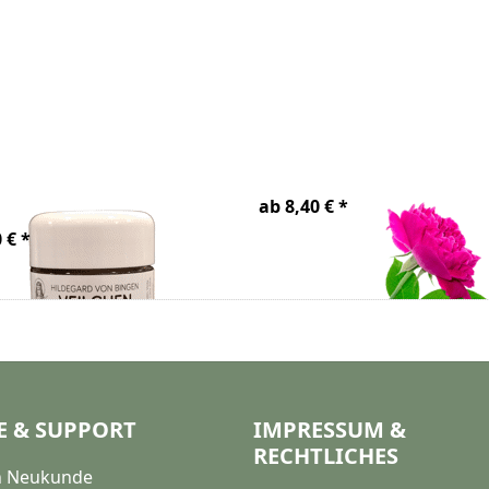
lchen Salbe 50ml,
Rosenwasser Bio
h Hildegard
ab 8,40 € *
 € *
E & SUPPORT
IMPRESSUM &
RECHTLICHES
in Neukunde