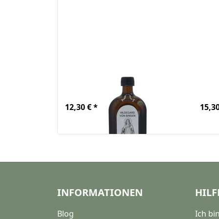
Rainfarn Elixier
Vei
500ml
nac
12,30 € *
15,30
INFORMATIONEN
HILF
Blog
Ich b