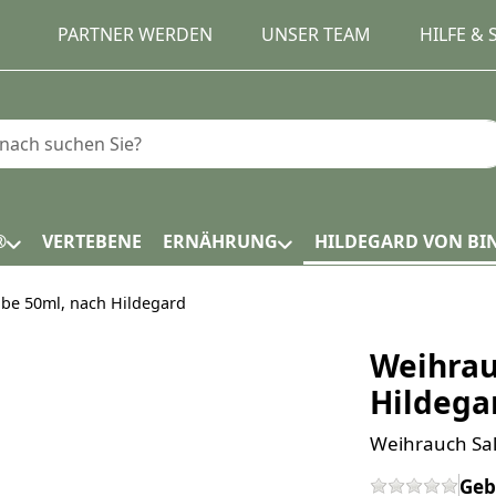
PARTNER WERDEN
UNSER TEAM
HILFE &
e einen Suchbegriff ein. Während Sie tippen, erscheinen
®
VERTEBENE
ERNÄHRUNG
HILDEGARD VON BI
be 50ml, nach Hildegard
Weihrau
Hildega
Weihrauch Sal
Geb