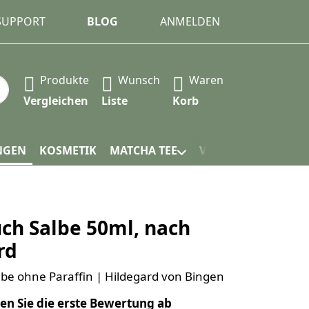
 SUPPORT
BLOG
ANMELDEN
Produkte
Wunsch
Waren
 automatisch erste Ergebnisse. Drücken Sie die Eingabet
Vergleichen
Liste
Korb
NGEN
KOSMETIK
MATCHA TEE
VERPACKUNG
ch Salbe 50ml, nach
rd
be ohne Paraffin | Hildegard von Bingen
en Sie die erste Bewertung ab