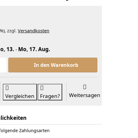
%), zzgl.
Versandkosten
o, 13.
-
Mo, 17. Aug.
Weihrauch Salbe 50ml, nach Hildegard zu 15,30 €, M
In den Warenkorb
Weitersagen
Vergleichen
Fragen?
lichkeiten
 folgende Zahlungsarten