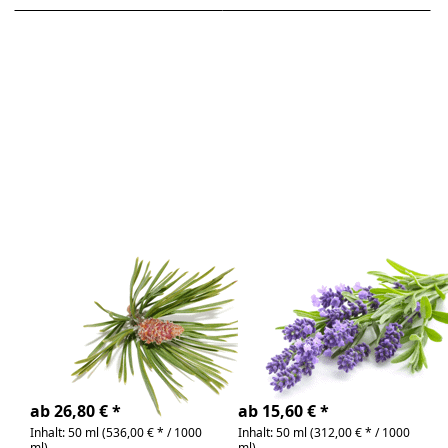
Drücken Sie
Drücken
ENTER für
Sie ENTER
mehr
für mehr
Optionen zu
Optionen
Latschenkiefer,
zu
100% rein
Lavandin ,
ätherisches Öl
100% rein
ätherisches
Öl
Zu diesem Produkt liegen noch keine Bewertunge
Zu diesem Produkt 
Latschenkiefer,
Lavandin , 100%
100% rein
rein ätherisches
ätherisches Öl
Öl
Pinus mugo | frisch,
Lavandula hybrida
waldig
|würzig, blumig
4-6 Tage
4-6 Tage
ab 26,80 € *
ab 15,60 € *
Inhalt: 50 ml (536,00 € * / 1000
Inhalt: 50 ml (312,00 € * / 1000
ml)
ml)