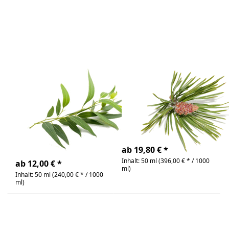
Eucalyptus-
, 100% rein
Citriodora ,
ätherisches
100% rein
Öl
ätherisches
Öl
Zu diesem Produkt liegen noch keine Bewertunge
Zu diesem Produkt 
Eucalyptus-
Fichtennadel ,
Citriodora ,
100% rein
100% rein
ätherisches Öl
ätherisches Öl
Abies sibirica | frisch,
waldig, balsamisch
Eucalyptus citriodora |
frisch, zitronig
4-6 Tage
4-6 Tage
ab 19,80 € *
Inhalt: 50 ml (396,00 € * / 1000
ab 12,00 € *
ml)
Inhalt: 50 ml (240,00 € * / 1000
ml)
Drücken
Drücken
Sie ENTER
Sie ENTER
für mehr
für mehr