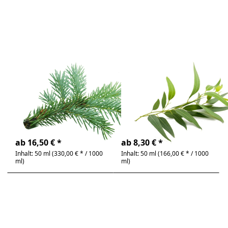
100% rein
100% rein
ätherisches
ätherisches
Öl
Öl
Zu diesem Produkt liegen noch keine Bewertunge
Zu diesem Produkt 
Edeltanne ,
Eucalyptus,
100% rein
100% rein
ätherisches Öl
ätherisches Öl
Abies alba | frisch,
Eucalyptus globulus |
würzig, waldig
frisch, kampferartig
4-6 Tage
4-6 Tage
ab 16,50 € *
ab 8,30 € *
Inhalt: 50 ml (330,00 € * / 1000
Inhalt: 50 ml (166,00 € * / 1000
ml)
ml)
Drücken
Drücken Sie
Sie ENTER
ENTER für
für mehr
mehr
Optionen
Optionen zu
zu
Fichtennadel