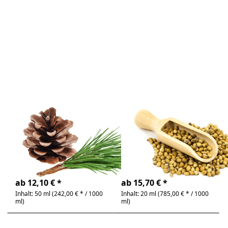
Sie ENTER
Sie ENTER
für mehr
für mehr
Optionen
Optionen
zu
zu
Kiefernadel
Koriander,
, 100% rein
100% rein
ätherisches
ätherisches
Öl
Öl
Zu diesem Produkt liegen noch keine Bewertunge
Zu diesem Produkt 
Kiefernadel ,
Koriander, 100%
100% rein
rein ätherisches
ätherisches Öl
Öl
Pinus silvestris | frisch,
Coriandum sativum |
waldig
zitronig, frisch
4-6 Tage
4-6 Tage
ab 12,10 € *
ab 15,70 € *
Inhalt: 50 ml (242,00 € * / 1000
Inhalt: 20 ml (785,00 € * / 1000
ml)
ml)