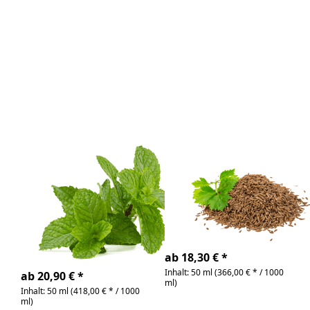
Drücken Sie
Drücken
ENTER für
Sie ENTER
mehr
für mehr
Optionen
Optionen
zu Krause
zu Kümmel
Minze
, 100% rein
(Spearmint)
ätherisches
, 100% rein
Öl
ätherisches
Öl
Zu diesem Produkt liegen noch keine Bewertunge
Zu diesem Produkt 
Krause Minze
Kümmel , 100%
(Spearmint) ,
rein ätherisches
100% rein
Öl
ätherisches Öl
Carum carvi | frisch,
arttypisch
Coriandum sativum |
frisch, krautig
4-6 Tage
4-6 Tage
ab 18,30 € *
Inhalt: 50 ml (366,00 € * / 1000
ab 20,90 € *
ml)
Inhalt: 50 ml (418,00 € * / 1000
ml)