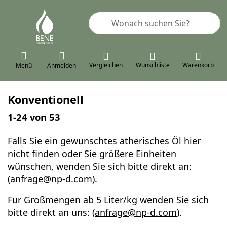
Geben Sie einen Suchbegriff ein. 
Vergleichen
Wunschliste
Warenkorb
Menü
Anmelden
Konventionell
Suchergebnisse:
1-24
von
53
Falls Sie ein gewünschtes ätherisches Öl hier
nicht finden oder Sie größere Einheiten
wünschen, wenden Sie sich bitte direkt an:
(
anfrage@np-d.com
).
Für Großmengen ab 5 Liter/kg wenden Sie sich
bitte direkt an uns: (
anfrage@np-d.com
).