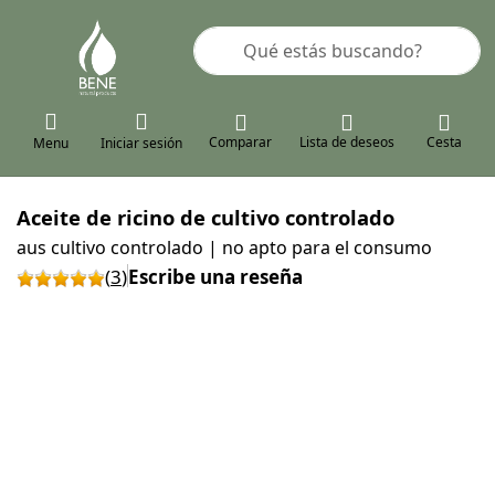
Enter a search term. Results will a
Comparar
Lista de deseos
Cesta
Menu
Iniciar sesión
Aceite de ricino de cultivo controlado
aus cultivo controlado | no apto para el consumo
(
3
)
Escribe una reseña