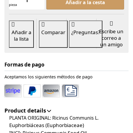
Añadir a la cesta
pieza
Escribe un
Añadir a
Comparar
¿Preguntas?
correo a
la lista
un amigo
Formas de pago
Aceptamos los siguientes métodos de pago
Product details
PLANTA ORIGINAL:
Ricinus Communis L.
Euphorbiáceas (Euphorbiaceae)
INCI: Ricinus Communis Seed Oil