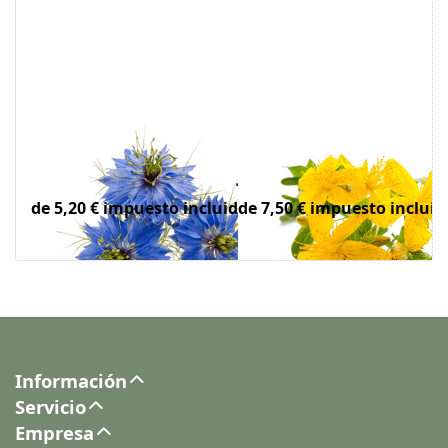
Aceite de
Aceite de
comino negro
hierba de San
ecológico
Juan orgánico
de 5,20 € impuesto incluido
de 7,50 € impuesto incluid
Información
Servicio
Empresa