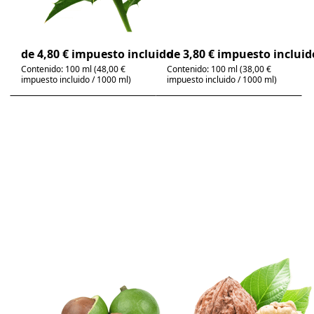
ACEITE BIO con alto
bio y prensado en frío
contenido de ácido
| aceite comestible
linoleico
saludable
4-6 días
4-6 días
de 4,80 € impuesto incluido
de 3,80 € impuesto incluid
Contenido: 100 ml (48,00 €
Contenido: 100 ml (38,00 €
impuesto incluido / 1000 ml)
impuesto incluido / 1000 ml)
Press
Press
ENTER for
ENTER for
more
more
options to
options to
Aceite de
Aceite de
nuez de
nuez
macadamia
ecológico -
bio - aceite
Aceite
comestible
comestible
There are no reviews for this product yet.
There are no review
Aceite de nuez
Aceite de nuez
de macadamia
ecológico -
bio - aceite
Aceite