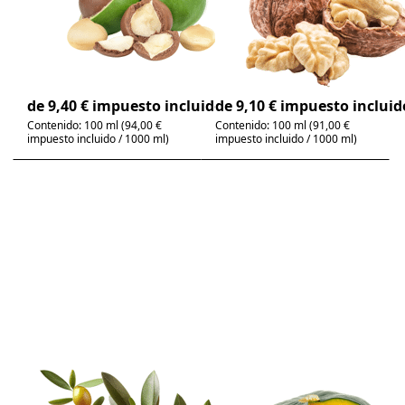
comestible
comestible
bio
aceite de cocina
popular | sabor a nuez
4-6 días
4-6 días
de 9,40 € impuesto incluido
de 9,10 € impuesto incluid
Contenido: 100 ml (94,00 €
Contenido: 100 ml (91,00 €
impuesto incluido / 1000 ml)
impuesto incluido / 1000 ml)
Press
Press
ENTER for
ENTER for
more
more
options to
options to
Aceite de
Aceite de
oliva
semilla de
virgen
calabaza
extra
de Estiria -
ecológico -
Aceite
Aceite
comestible
comestible
There are no reviews for this product yet.
There are no review
Aceite de oliva
Aceite de
virgen extra
semilla de