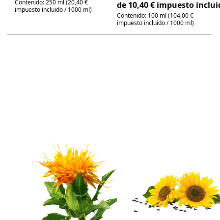
Contenido: 250 ml (20,40 €
de 10,40 € impuesto inclui
impuesto incluido / 1000 ml)
Contenido: 100 ml (104,00 €
impuesto incluido / 1000 ml)
Press
Press
ENTER for
ENTER for
more
more
options to
options to
Aceite de
Aceite de
cártamo
girasol
orgánico -
ecológico -
Aceite
Aceite
comestible
comestible
There are no reviews for this product yet.
There are no review
Aceite de
Aceite de
cártamo
girasol
orgánico -
ecológico -
Aceite
Aceite
comestible
comestible