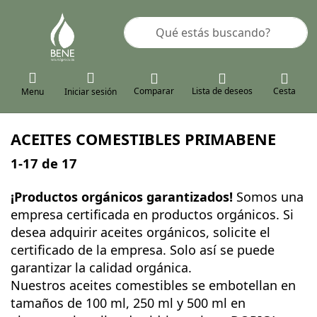
Enter a search term. Results will a
Comparar
Lista de deseos
Cesta
Menu
Iniciar sesión
ACEITES COMESTIBLES PRIMABENE
Search results:
1-17
de
17
¡Productos orgánicos garantizados!
Somos una
empresa certificada en productos orgánicos. Si
desea adquirir aceites orgánicos, solicite el
certificado de la empresa. Solo así se puede
garantizar la calidad orgánica.
Nuestros aceites comestibles se embotellan en
tamaños de 100 ml, 250 ml y 500 ml en