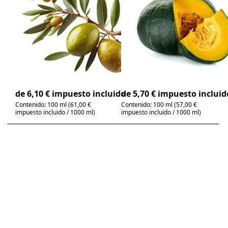
ecológico -
calabaza de
Aceite
Estiria - Aceite
comestible
comestible
bio & prensado en frío
100% aceite de semilla
| sabor suave
de calabaza de Estiria,
prensado en frío
4-6 días
4-6 días
de 6,10 € impuesto incluido
de 5,70 € impuesto incluid
Contenido: 100 ml (61,00 €
Contenido: 100 ml (57,00 €
impuesto incluido / 1000 ml)
impuesto incluido / 1000 ml)
Press
Press
ENTER for
ENTER for
more
more
options to
options to
Aceite de
Aceite de
semilla de
sésamo
uva
orgánico -
orgánico -
Aceite
Aceite
comestible
comestible