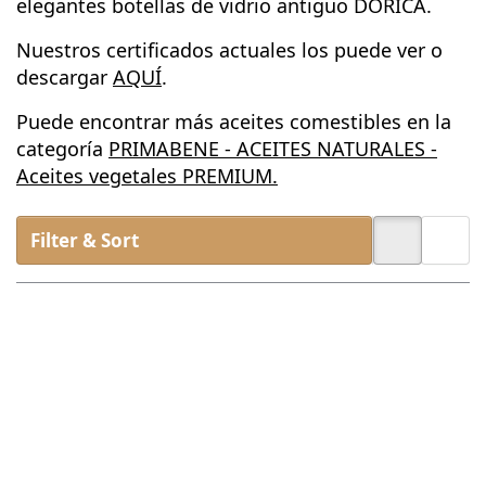
elegantes botellas de vidrio antiguo DORICA.
Nuestros certificados actuales los puede ver o
descargar
AQUÍ
.
Puede encontrar más aceites comestibles en la
categoría
PRIMABENE - ACEITES NATURALES -
Aceites vegetales PREMIUM.
Filter & Sort
Press
Press
ENTER for
ENTER for
more
more
options to
options to
Aceite de
Aceite de
aguacate
almendra
orgánico -
bio - aceite
Aceite
comestible
comestible