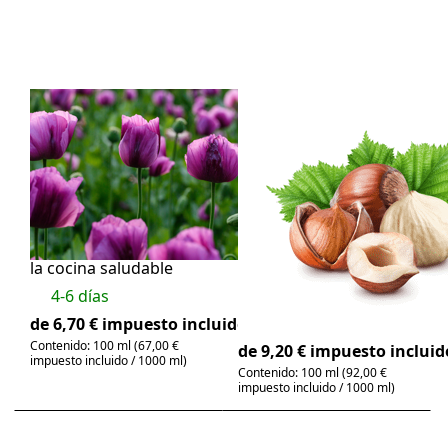
amapola -
avellana
Aceite
ecológico -
comestible
Aceite
comestible
There are no reviews for this product yet.
There are no review
Aceite de
Aceite de
amapola -
avellana
Aceite
ecológico -
comestible
Aceite
comestible
Aceite aromático para
la cocina saludable
ecológico y prensado
en frío | delicado
4-6 días
sabor a nuez
4-6 días
de 6,70 € impuesto incluido
Contenido: 100 ml (67,00 €
de 9,20 € impuesto incluid
impuesto incluido / 1000 ml)
Contenido: 100 ml (92,00 €
impuesto incluido / 1000 ml)
Press
Press