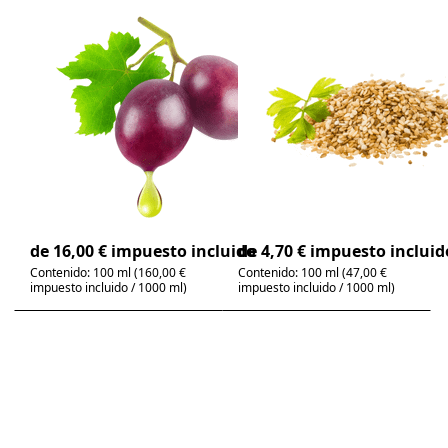
There are no reviews for this product yet.
There are no review
Aceite de
Aceite de
semilla de uva
sésamo
orgánico -
orgánico -
Aceite
Aceite
comestible
comestible
bio y prensado en frío
bio y prensado en frío
| OPC natural
| apto para altas
temperaturas con
4-6 días
4-6 días
sabor a nuez
de 16,00 € impuesto incluido
de 4,70 € impuesto incluid
Contenido: 100 ml (160,00 €
Contenido: 100 ml (47,00 €
impuesto incluido / 1000 ml)
impuesto incluido / 1000 ml)
Press
ENTER
for
more
options
to
Arganöl