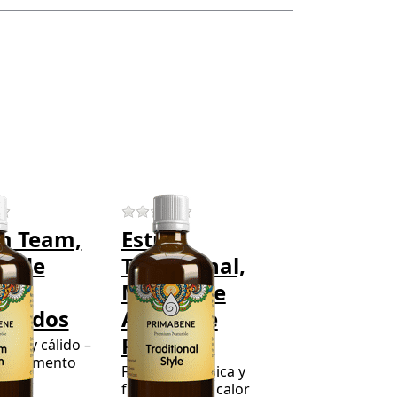
Press
r
ENTER for
more
to
options to
Estilo
Tradicional,
e
Mezcla de
Aceite de
os
Perfume
 product yet.
There are no reviews for this product yet.
There are no reviews for this prod
m Team,
Estilo
a de
Tradicional,
es
Mezcla de
umados
Aceite de
Perfume
oral y cálido –
da momento
Fragancia clásica y
as
fresca con un calor