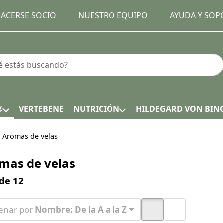
ACERSE SOCIO
NUESTRO EQUIPO
AYUDA Y SOP
earch term. Results will appear automatically as you type.
®
VERTEBENE
NUTRICIÓN
HILDEGARD VON BIN
Aromas de velas
mas de velas
h results:
de
12
enar por
Nombre: De la A a la Z