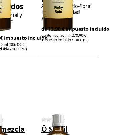
umados
Aroma afrutado-floral
con profundidad
oriental y
sensual
4-6 días
so con
a
de 13,90 € impuesto incluido
as
Contenido: 50 ml (278,00 €
 € impuesto incluido
impuesto incluido / 1000 ml)
50 ml (306,00 €
luido / 1000 ml)
Press
ENTER for
more
options to
Ô Soleil
natural,
Mezcla de
aceites
perfumados
 product yet.
There are no reviews for this product yet.
There are no reviews for this prod
 mezcla
Ô Soleil