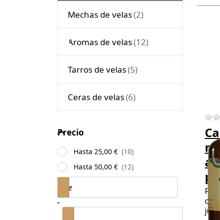
Mechas de velas
Pr
EN
Aromas de velas
f
m
opt
Tarros de velas
Ca
Be
me
Ceras de velas
ac
per
Precio
Ca
Precio
me
Hasta 25,00 €
ac
Hasta 50,00 €
pe
Price range
de
Fra
dul
-
jug
a
4