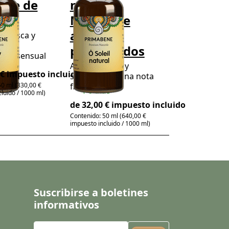
eite de
natural,
ume
Mezcla de
aceites
 fresca y
n una
perfumados
dad sensual
as
Aroma fresco y
 € impuesto incluido
soleado con una nota
floral cálida
50 ml (330,00 €
4-6 días
luido / 1000 ml)
de 32,00 € impuesto incluido
Contenido: 50 ml (640,00 €
impuesto incluido / 1000 ml)
Suscribirse a boletines
informativos