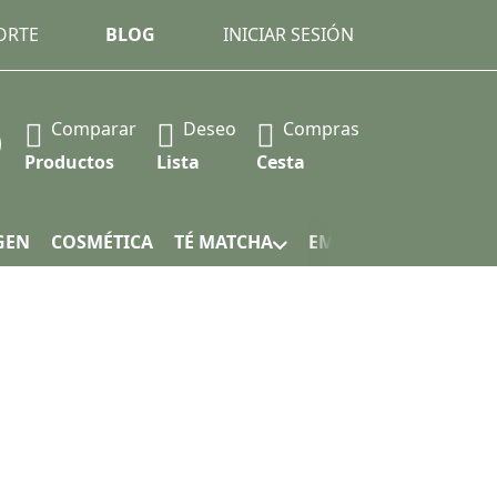
ORTE
BLOG
INICIAR SESIÓN
Comparar
Deseo
Compras
 Press the Enter key to view all the results.
Productos
Lista
Cesta
GEN
COSMÉTICA
TÉ MATCHA
EMBALAJE