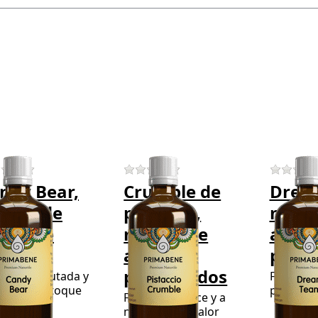
ess
Press
Press
TER
ENTER for
ENTER fo
or
more
more
ore
options to
options 
ions
Crumble de
Dream
to
pistacho,
Team,
ndy
mezcla de
mezcla d
ar,
aceites
aceites
zcla
perfumados
perfumad
de
eite
de
There are no reviews for this product yet.
There are no reviews for this
fume
ndy Bear,
Crumble de
Drea
zcla de
pistacho,
mezcl
eite de
mezcla de
aceit
rfume
aceites
perf
perfumados
gancia afrutada y
Fresco, fl
ce con un toque
para ca
Fragancia dulce y a
uetón
-6 días
4-6 dí
nuez con un calor