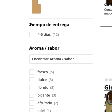
de 
Conte
impue
Tiempo de entrega
Tiempo de entrega
4-6 días
Pr
EN
f
Aroma / sabor
m
Aroma / sabor
opt
Gi
S
nat
me
fresco
ac
dulce
Gi
per
florido
na
picante
me
afrutado
ac
edel