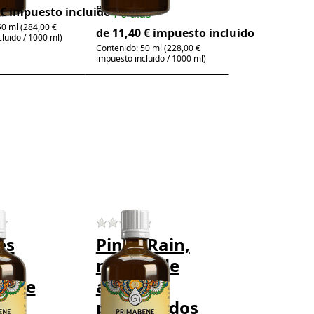
elegante
 € impuesto incluido
4-6 días
50 ml (284,00 €
de 11,40 € impuesto incluido
luido / 1000 ml)
Contenido: 50 ml (228,00 €
impuesto incluido / 1000 ml)
Press
r
ENTER for
more
to
options to
Pinky Rain,
mezcla de
e
aceites
perfumados
os
 product yet.
There are no reviews for this product yet.
There are no reviews for this prod
es
Pinky Rain,
s,
mezcla de
a de
aceites
es
perfumados