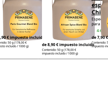
pecias Café
especias
espec
 Paris Bio
Chakalaka
China
ecológica
cla refinada para
Especias
lta cocina francesa
para la c
Especias exóticas y un
-6 días
4-6 dí
toque de África
8,90 € impuesto incluido
de 7,90 
4-6 días
nido: 50 g (178,00 €
Contenido: 5
de 8,90 € impuesto incluido
sto incluido / 1000 g)
impuesto inc
Contenido: 50 g (178,00 €
impuesto incluido / 1000 g)
ress
Press
Press
NTER
ENTER for
ENTER fo
 more
more
more
tions
options to
options 
to
Mezcla de
Preparaci
zcla
guacamole
de especi
de
ecológica
Bruschet
ecias
Toscana
ara
Orgánic
bacoa
lógica