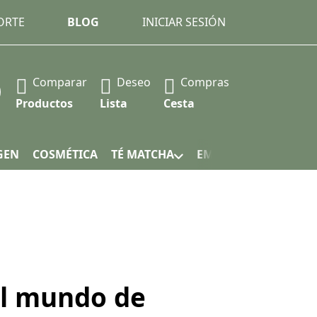
ORTE
BLOG
INICIAR SESIÓN
Comparar
Deseo
Compras
 Press the Enter key to view all the results.
Productos
Lista
Cesta
GEN
COSMÉTICA
TÉ MATCHA
EMBALAJE
el mundo de