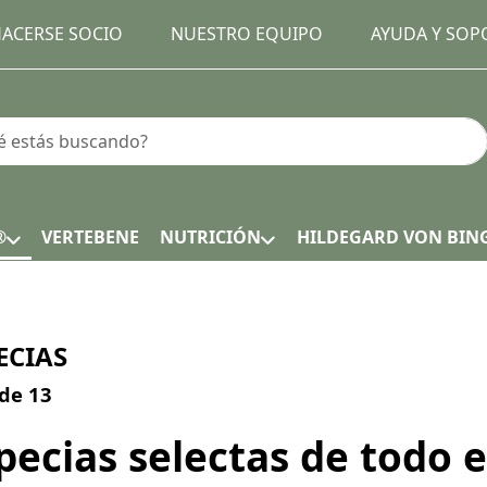
ACERSE SOCIO
NUESTRO EQUIPO
AYUDA Y SOP
earch term. Results will appear automatically as you type.
®
VERTEBENE
NUTRICIÓN
HILDEGARD VON BIN
ECIAS
h results:
de
13
pecias selectas de todo 