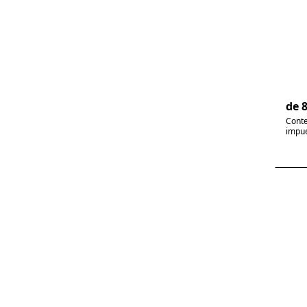
es
de
Mez
la a
4
de 
Conte
impue
P
E
for
op
Me
esp
p
bar
eco