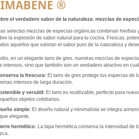
RIMABENE
®
bre el verdadero sabor de la naturaleza: mezclas de especi
as selectas mezclas de especias orgánicas combinan hierbas 
re la explosión de sabor natural para tu cocina. Frescas, poten
odos aquellos que valoran el sabor puro de la naturaleza y des
tilo, en un elegante tarro de gres, nuestras mezclas de especi
 intensos, sino que también son un verdadero atractivo en cual
onserva la frescura:
El tarro de gres protege tus especias de 
romas intensos de larga duración.
ostenible y versátil
:
El tarro es reutilizable, perfecto para nu
equeños objetos cotidianos.
iseño simple
:
El diseño natural y minimalista se integra armo
oque elegante.
ierre hermético
:
La tapa hermética conserva la intensidad de l
zca.