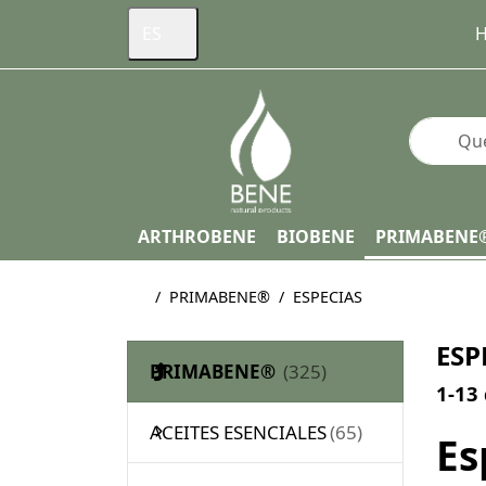
ES
H
Enter a s
ARTHROBENE
BIOBENE
PRIMABENE
Página de inicio
PRIMABENE®
ESPECIAS
ESP
PRIMABENE®
Searc
1-13
ACEITES ESENCIALES
Es