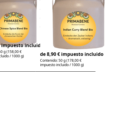
ias
especias Curry
 Bio
Estilo Indio
Ecológico
 auténticas
ocina china
Aromas exóticos para
as
la cocina india
€ impuesto incluido
4-6 días
0 g (158,00 €
de 8,90 € impuesto incluido
luido / 1000 g)
Contenido: 50 g (178,00 €
impuesto incluido / 1000 g)
Press
r
ENTER for
more
to
options to
ón
Preparación
as
de especias
ta
Dip de
Tzatziki Bio
a