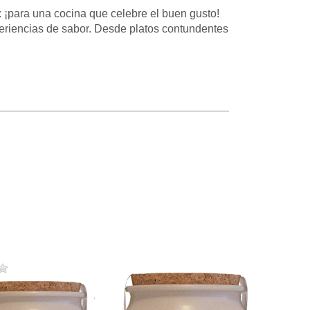
 ¡para una cocina que celebre el buen gusto!
periencias de sabor. Desde platos contundentes
Press
ENTER
for
more
options
to
Mezcla
de
especias
BBQ
Harissa
Bio
 product yet.
There are no reviews for this product yet.
There are no reviews for this prod
a de
Mezcla de