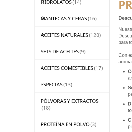
P
HIDROLATOS
MANTECAS Y CERAS
Descu
Nuestr
ACEITES NATURALES
Descub
para t
SETS DE ACEITES
Con es
aromas
ACEITES COMESTIBLES
C
a
ESPECIAS
S
p
PÓLVORAS Y EXTRACTOS
D
t
C
PROTEÍNA EN POLVO
pi