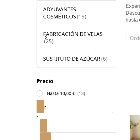
Experi
ADYUVANTES
Descub
COSMÉTICOS
hasta 
FABRICACIÓN DE VELAS
Ord
SUSTITUTO DE AZÚCAR
Pr
EN
f
Precio
Precio
m
opt
to 
Hasta 10,00 €
re
Price range
de
ne
p
set
-
esp
a
Ca