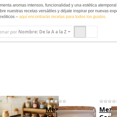
menta aromas intensos, funcionalidad y una estética atemporal:
re nuestras recetas versátiles y déjate inspirar por nuevas ex
exóticos –
aquí encontrarás recetas para todos los gustos.
enar por
Nombre: De la A a la Z
ess
Press
Press
TER
ENTER
ENTER
or
for
for
ore
more
more
ions
options
options
Caja
to
to
de
Mezcla
Mezcla
galo
Magic
de
gra
Dust
Garam
ara
Bio
Masala
s de
Bio
ecias
There are no reviews for this product yet.
There are no reviews for this
ja de regalo
Mezcla Magic
Mezcl