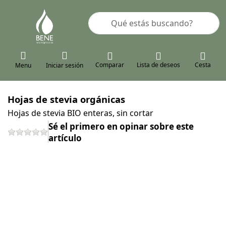
Enter a search term. Results will a
Comparar
Lista de deseos
Cesta
Menu
Iniciar sesión
Hojas de stevia orgánicas
Hojas de stevia BIO enteras, sin cortar
Sé el primero en opinar sobre este
artículo