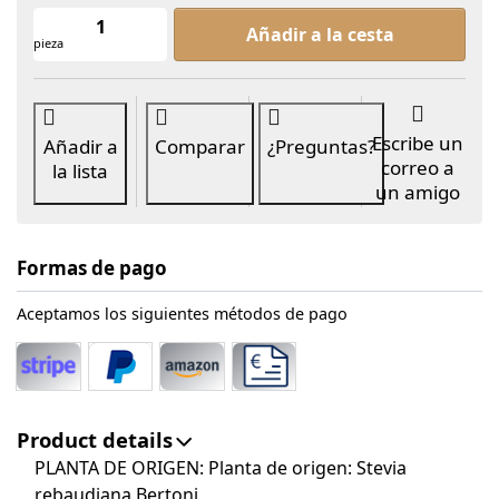
Hojas de stevia orgánicas at de 4,00 
Añadir a la cesta
pieza
Escribe un
Añadir a
Comparar
¿Preguntas?
correo a
la lista
un amigo
Formas de pago
Aceptamos los siguientes métodos de pago
Product details
PLANTA DE ORIGEN: Planta de origen: Stevia
rebaudiana Bertoni