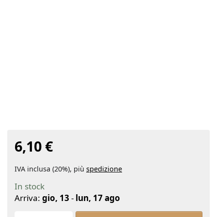
6,10 €
IVA inclusa (20%), più
spedizione
In stock
Arriva:
gio, 13
-
lun, 17 ago
Glaspolymer-Flasche SQUARE 50ml at 