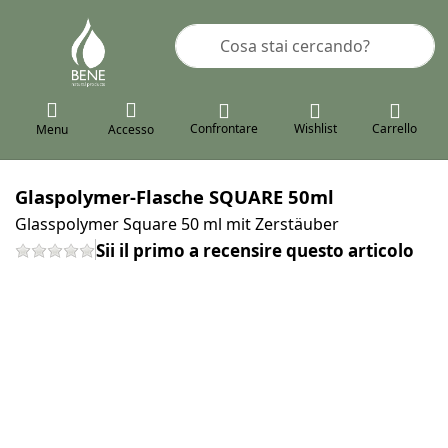
Inserire un termine di ricerca. I pr
Confrontare
Wishlist
Carrello
Menu
Accesso
Glaspolymer-Flasche SQUARE 50ml
Glasspolymer Square 50 ml mit Zerstäuber
Sii il primo a recensire questo articolo