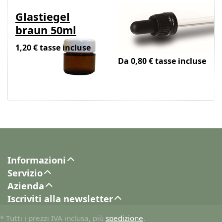
Glastiegel
Pipette/Tropfgarni
braun 50ml
zu
Braunglasflasche
1,20 € tasse incluse
Da 0,80 € tasse incluse
Informazioni
Servizio
Azienda
Iscriviti alla newsletter
* Tutti i prezzi IVA inclusa, più
spedizione
.