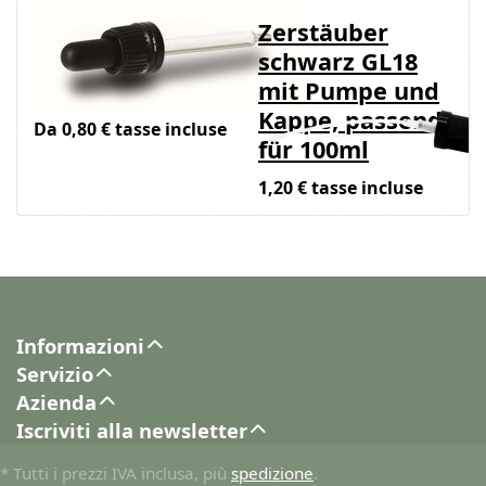
Pipette/Tropfgarnitur
Zerstäuber
zu
schwarz GL18
Braunglasflasche
mit Pumpe und
Kappe, passend
Da 0,80 € tasse incluse
für 100ml
1,20 € tasse incluse
Informazioni
Servizio
Azienda
Iscriviti alla newsletter
* Tutti i prezzi IVA inclusa, più
spedizione
.