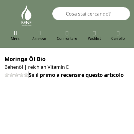
Inserire un termine di ricerca. I pr
Confrontare
Wishlist
Carrello
Menu
Accesso
Moringa Öl Bio
Behenöl | reich an Vitamin E
Sii il primo a recensire questo articolo