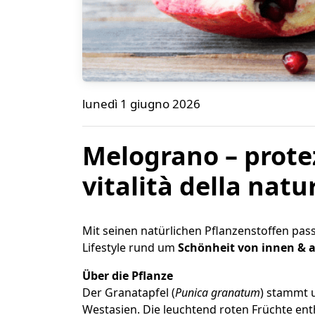
Melograno – protezione, bellezza e vitalit
lunedì 1 giugno 2026
Bene Naturalproducts
Melograno – protez
vitalità della natu
Mit seinen natürlichen Pflanzenstoffen pa
Lifestyle rund um
Schönheit von innen & a
Über die Pflanze
Der Granatapfel (
Punica granatum
) stammt 
Westasien. Die leuchtend roten Früchte ent