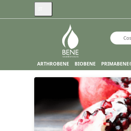
IT
Inserire 
ARTHROBENE
BIOBENE
PRIMABENE