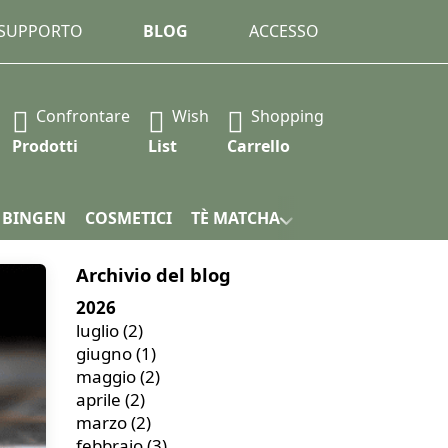
 SUPPORTO
BLOG
ACCESSO
Confrontare
Wish
Shopping
amente durante la digitazione. Premere il tasto Invio per r
Prodotti
List
Carrello
 BINGEN
COSMETICI
TÈ MATCHA
CONFEZIONE
Archivio del blog
2026
luglio
(2)
giugno
(1)
maggio
(2)
aprile
(2)
marzo
(2)
febbraio
(3)