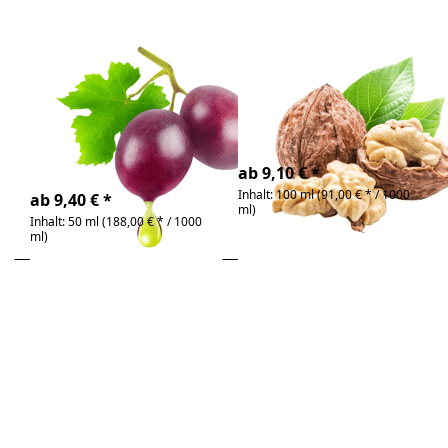
Zu diesem Produkt liegen noch keine Bewertunge
Zu diesem Produkt 
Traubenkernöl
Walnussöl Bio
Bio
bio & kaltgepresst |
nussiges Gourmetöl
bio & kaltgepresst |
natürliches OPC
4-6 Tage
4-6 Tage
ab 9,10 € *
Inhalt: 100 ml (91,00 € * / 1000
ab 9,40 € *
ml)
Inhalt: 50 ml (188,00 € * / 1000
ml)
Drücken Sie
Drücken Sie
ENTER für
ENTER für
mehr
mehr
Optionen zu
Optionen
Weizenkeimöl
zu
Bio
Zedernussöl
Bio