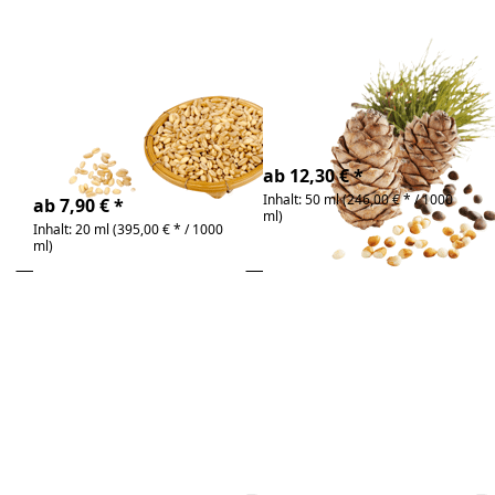
Zu diesem Produkt liegen noch keine Bewertunge
Zu diesem Produkt 
Weizenkeimöl
Zedernussöl Bio
Bio
reich an Pinolensäure
(Omega-5)
reich an Vitamin E
4-6 Tage
4-6 Tage
ab 12,30 € *
Inhalt: 50 ml (246,00 € * / 1000
ab 7,90 € *
ml)
Inhalt: 20 ml (395,00 € * / 1000
ml)
Drücken Sie
Drücken Sie
ENTER für mehr
ENTER für mehr
Optionen zu Öl-
Optionen zu Öl-
Ziehkur 3er Set
Ziehkur 3er Set
je 100ml,
je 250ml,
Sonnenblumen-,
Sonnenblumen-,
Distel-, und
Distel-, und
Erdnussöl
Erdnussöl