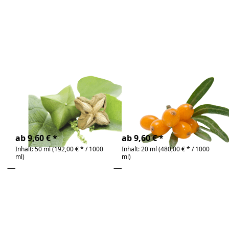
zu Sacha
Inchi Öl
Bio
Zu diesem Produkt liegen noch keine Bewertunge
Zu diesem Produkt 
Sacha Inchi Öl
Sanddornfruchtflei
Bio
Bio
Reich an ungesättigten
bio & kaltgepresst |
Fettsäuren
reich an Vitamin C
4-6 Tage
4-6 Tage
ab 9,60 € *
ab 9,60 € *
Inhalt: 50 ml (192,00 € * / 1000
Inhalt: 20 ml (480,00 € * / 1000
ml)
ml)
Drücken Sie
Drücken Sie
ENTER für mehr
ENTER für mehr
Optionen zu
Optionen zu
Sanddornkernöl
Schwarzkümmelöl
Bio
Bio