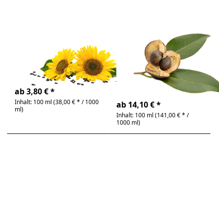
Zu diesem Produkt liegen noch keine Bewertunge
Zu diesem Produkt 
Sonnenblumenöl
Teesamenöl Bio
Bio
,
(Kameliensamenöl)
bio & kaltgepresst |
gesundes Speiseöl
traditionelles Öl aus
Japan
4-6 Tage
4-6 Tage
ab 3,80 € *
Inhalt: 100 ml (38,00 € * / 1000
ab 14,10 € *
ml)
Inhalt: 100 ml (141,00 € * /
1000 ml)
Drücken Sie
Drücken
ENTER für
Sie ENTER
mehr
für mehr
Optionen zu
Optionen
Traubenkernöl
zu
Bio
Walnussöl
Bio