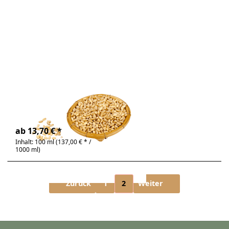
Weizenkeimöl
Zu diesem Produkt liegen noch keine Bewertunge
Weizenkeimöl
reich an Vitamin E
4-6 Tage
ab 13,70 € *
Inhalt: 100 ml (137,00 € * /
1000 ml)
Zurück
1
2
Weiter