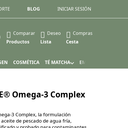
ORTE
BLOG
INICIAR SESIÓN
Comparar
Deseo
Compras
 Press the Enter key to view all the results.
Productos
Lista
Cesta
GEN
COSMÉTICA
TÉ MATCHA
EMBALAJE
E® Omega-3 Complex
ga-3 Complex, la formulación
 aceite de pescado de agua fría,
ificado y probado para contaminantes