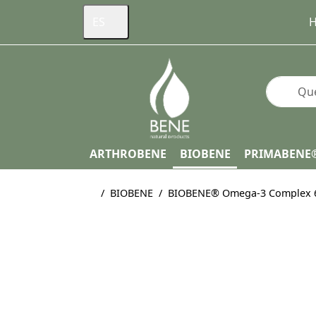
ES
H
Enter a s
ARTHROBENE
BIOBENE
PRIMABENE
Página de inicio
BIOBENE
BIOBENE® Omega-3 Complex 6