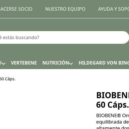
ACERSE SOCIO
NUESTRO EQUIPO
AYUDA Y SOP
earch term. Results will appear automatically as you type.
®
VERTEBENE
NUTRICIÓN
HILDEGARD VON BIN
0 Cáps.
BIOBEN
60 Cáps.
BIOBENE® Ome
equilibrada de
altamente dos