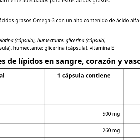
larmente adecuados para estos ácidos grasos.
e ácidos grasos Omega-3 con un alto contenido de ácido alfa-
latina (cápsula), humectante: glicerina (cápsula)
psula), humectante: glicerina (cápsula), vitamina E
 de lípidos en sangre, corazón y vaso
al
1 cápsula contiene
500 mg
260 mg