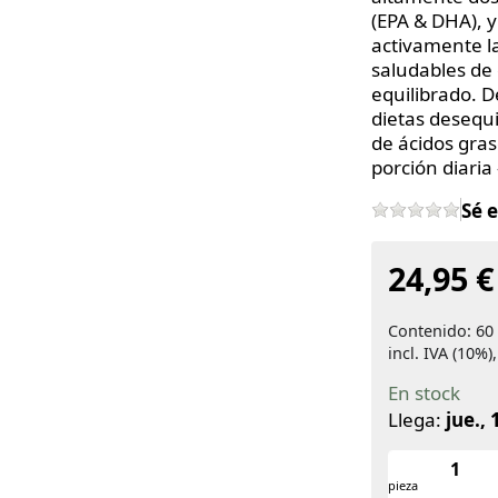
(EPA & DHA), y
activamente la
saludables de
equilibrado. D
dietas desequ
de ácidos gra
porción diaria 
Sé 
24,95 €
Contenido: 60 
incl. IVA (10%
En stock
Llega:
jue., 
pieza