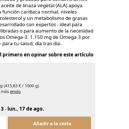
 aceite de linaza vegetal (ALA) apoya
 función cardíaca normal, niveles
 colesterol y un metabolismo de grasas
esarrollado con expertos - ideal para
ilibradas o para aumento de la necesidad
sos Omega-3. 1.150 mg de Omega-3 por
- para tu salud, día tras día.
el primero en opinar sobre este artículo
g (415,83 € / 1000 g)
), más
envío
13
-
lun., 17 de ago.
BIOBENE® Omega-3 Complex 60 Cáps. at 24,95 €, qua
Añadir a la cesta