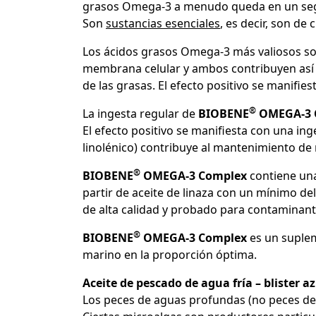
grasos Omega-3 a menudo queda en un segu
Son
sustancias esenciales
, es decir, son d
Los ácidos grasos Omega-3 más valiosos son
membrana celular y ambos contribuyen así 
de las grasas. El efecto positivo se manifie
®
La ingesta regular de
BIOBENE
OMEGA-3 
El efecto positivo se manifiesta con una ing
linolénico) contribuye al mantenimiento de n
®
BIOBENE
OMEGA-3 Complex
contiene una
partir de aceite de linaza con un mínimo d
de alta calidad y probado para contaminan
®
BIOBENE
OMEGA-3 Complex
es un suplem
marino en la proporción óptima.
Aceite de pescado de agua fría – blister az
Los peces de aguas profundas (no peces de 