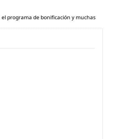
n el programa de bonificación y muchas
Ungüento de violeta
ARTHRO