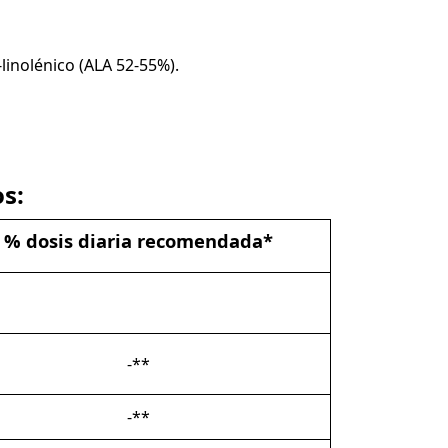
linolénico (ALA 52-55%).
s:
% dosis diaria recomendada*
-**
-**